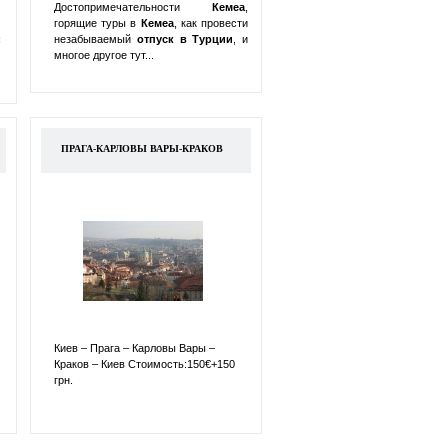
Достопримечательности
Кемеа
,
горящие туры в
Кемеа
, как провести
:
незабываемый
отпуск в
Турции
, и
многое другое тут...
ПРАГА-КАРЛОВЫ ВАРЫ-КРАКОВ
Киев – Прага – Карловы Вары –
Краков – Киев Стоимость:150€+150
грн.