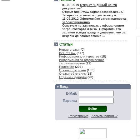
01.09.2015
Открыт "Единый центр
документов"
Открыт http://www.zagranpassport.net.ua/,
Теперь стало легко получить визу и ...
11.05.2012
Оформляйте загранпаспорта
заблаговременно
Советуем не затягивать с оформлением
загранпаспорта и визы. Оформить его
заранее всегда проще и дешевле, чем за
неделю до планирования ...
Статьи
Новые статьи
(0)
Все статьи
(617)
Информация для туристов
(18)
Информация по оформлению
загранпаспортов
(12)
Полезное
(293)
Статьи о туризме
(183)
Статьи об отелях
(18)
Страны и курорты
(93)
» Вход
E-Mail:
Пароль:
Регистрация
|
Забыли пароль?