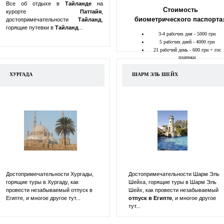
Все об отдыхе в
Тайланде
на
Стоимость
курорте
Паттайя
,
биометрического паспорта
достопримечательности
Тайланд
,
горящие путевки в
Тайланд
...
3-4 рабочих дня - 5000 грн
5 рабочих дней - 4000 грн
21 рабочий день - 600 грн + гос
платежи
ХУРГАДА
ШАРМ ЭЛЬ ШЕЙХ
Достопримечательности Хургады,
Достопримечательности Шарм Эль
горящие туры в Хургаду, как
Шейха, горящие туры в Шарм Эль
провести незабываемый отпуск в
Шейх, как провести незабываемый
Египте, и многое другое тут...
отпуск в
Египте
, и многое другое
тут...