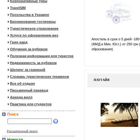
Корпоративные туры
TravelSIM
Посольства в Украине
Бронирование гостиницы
Туристическое страхование
Услуги по оформлению виз
Апостиль в срок о 5 дней -180
Грин кард
(МИД и Мин. Юст.) от 250 грн 
Обучение за рубежом
образования)
Полезная информация для туристов
Недвижимость за рубежом
Шопинг за границей
Словарь туристических терминов
ПАТТАЙЯ
Все об отдыхе
Письменный перевод
Аренда вилл
Практика для студентов
Поиск
Расширенный поиск
Новости