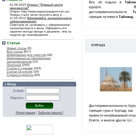
Все об отдыхе в
Тайл
01.09.2015
Открыт "Единый центр
курорте
П
документов"
Открыт http://www.zagranpassport.net.ua/,
достопримечательности
Т
Теперь стало легко получить визу и ...
горящие путевки в
Тайланд
...
11.05.2012
Оформляйте загранпаспорта
заблаговременно
Советуем не затягивать с оформлением
загранпаспорта и визы. Оформить его
заранее всегда проще и дешевле, чем за
неделю до планирования ...
Статьи
ХУРГАДА
Новые статьи
(0)
Все статьи
(617)
Информация для туристов
(18)
Информация по оформлению
загранпаспортов
(12)
Полезное
(293)
Статьи о туризме
(183)
Статьи об отелях
(18)
Страны и курорты
(93)
» Вход
E-Mail:
Пароль:
Достопримечательности Хург
горящие туры в Хургаду, как
Регистрация
|
Забыли пароль?
провести незабываемый отпу
Египте, и многое другое тут...