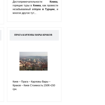
Достопримечательности
Кемеа
,
горящие туры в
Кемеа
, как провести
:
незабываемый
отпуск в
Турции
, и
многое другое тут...
ПРАГА-КАРЛОВЫ ВАРЫ-КРАКОВ
Киев – Прага – Карловы Вары –
Краков – Киев Стоимость:150€+150
грн.