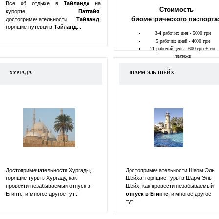
Все об отдыхе в
Тайланде
на
Стоимость
курорте
Паттайя
,
биометрического паспорта
достопримечательности
Тайланд
,
горящие путевки в
Тайланд
...
3-4 рабочих дня - 5000 грн
5 рабочих дней - 4000 грн
21 рабочий день - 600 грн + гос
платежи
ХУРГАДА
ШАРМ ЭЛЬ ШЕЙХ
Достопримечательности Хургады,
Достопримечательности Шарм Эль
горящие туры в Хургаду, как
Шейха, горящие туры в Шарм Эль
провести незабываемый отпуск в
Шейх, как провести незабываемый
Египте, и многое другое тут...
отпуск в
Египте
, и многое другое
тут...