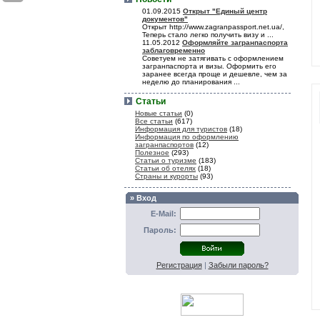
01.09.2015
Открыт "Единый центр
документов"
Открыт http://www.zagranpassport.net.ua/,
Теперь стало легко получить визу и ...
11.05.2012
Оформляйте загранпаспорта
заблаговременно
Советуем не затягивать с оформлением
загранпаспорта и визы. Оформить его
заранее всегда проще и дешевле, чем за
неделю до планирования ...
Статьи
Новые статьи
(0)
Все статьи
(617)
Информация для туристов
(18)
Информация по оформлению
загранпаспортов
(12)
Полезное
(293)
Статьи о туризме
(183)
Статьи об отелях
(18)
Страны и курорты
(93)
» Вход
E-Mail:
Пароль:
Регистрация
|
Забыли пароль?