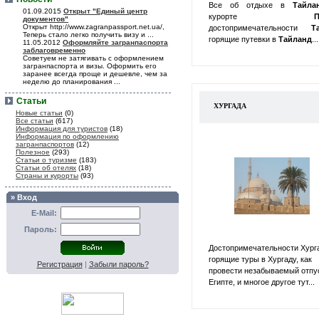
Все об отдыхе в
Тайл
01.09.2015
Открыт "Единый центр
курорте
П
документов"
Открыт http://www.zagranpassport.net.ua/,
достопримечательности
Т
Теперь стало легко получить визу и ...
горящие путевки в
Тайланд
...
11.05.2012
Оформляйте загранпаспорта
заблаговременно
Советуем не затягивать с оформлением
загранпаспорта и визы. Оформить его
заранее всегда проще и дешевле, чем за
неделю до планирования ...
Статьи
ХУРГАДА
Новые статьи
(0)
Все статьи
(617)
Информация для туристов
(18)
Информация по оформлению
загранпаспортов
(12)
Полезное
(293)
Статьи о туризме
(183)
Статьи об отелях
(18)
Страны и курорты
(93)
» Вход
E-Mail:
Пароль:
Достопримечательности Хург
горящие туры в Хургаду, как
Регистрация
|
Забыли пароль?
провести незабываемый отпу
Египте, и многое другое тут...