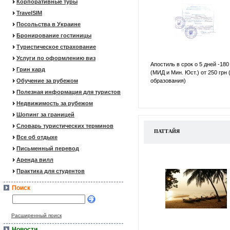
Корпоративные туры
TravelSIM
Посольства в Украине
Бронирование гостиницы
Туристическое страхование
Услуги по оформлению виз
Апостиль в срок о 5 дней -180
Грин кард
(МИД и Мин. Юст.) от 250 грн 
Обучение за рубежом
образования)
Полезная информация для туристов
Недвижимость за рубежом
Шопинг за границей
Словарь туристических терминов
ПАТТАЙЯ
Все об отдыхе
Письменный перевод
Аренда вилл
Практика для студентов
Поиск
Расширенный поиск
Новости