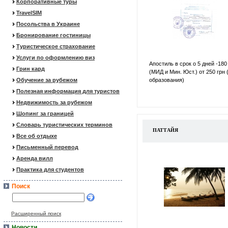
Корпоративные туры
TravelSIM
Посольства в Украине
Бронирование гостиницы
Туристическое страхование
Услуги по оформлению виз
Апостиль в срок о 5 дней -180
Грин кард
(МИД и Мин. Юст.) от 250 грн 
Обучение за рубежом
образования)
Полезная информация для туристов
Недвижимость за рубежом
Шопинг за границей
Словарь туристических терминов
ПАТТАЙЯ
Все об отдыхе
Письменный перевод
Аренда вилл
Практика для студентов
Поиск
Расширенный поиск
Новости