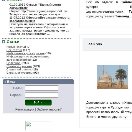
Все об отдыхе в
Тайл
01.09.2015
Открыт "Единый центр
курорте
П
документов"
Открыт http://www.zagranpassport.net.ua/,
достопримечательности
Т
Теперь стало легко получить визу и ...
горящие путевки в
Тайланд
...
11.05.2012
Оформляйте загранпаспорта
заблаговременно
Советуем не затягивать с оформлением
загранпаспорта и визы. Оформить его
заранее всегда проще и дешевле, чем за
неделю до планирования ...
Статьи
ХУРГАДА
Новые статьи
(0)
Все статьи
(617)
Информация для туристов
(18)
Информация по оформлению
загранпаспортов
(12)
Полезное
(293)
Статьи о туризме
(183)
Статьи об отелях
(18)
Страны и курорты
(93)
» Вход
E-Mail:
Пароль:
Достопримечательности Хург
горящие туры в Хургаду, как
Регистрация
|
Забыли пароль?
провести незабываемый отпу
Египте, и многое другое тут...