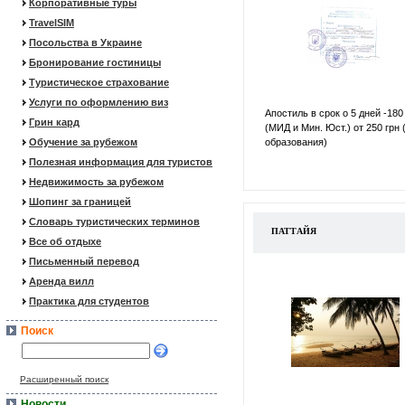
Корпоративные туры
TravelSIM
Посольства в Украине
Бронирование гостиницы
Туристическое страхование
Услуги по оформлению виз
Апостиль в срок о 5 дней -180
Грин кард
(МИД и Мин. Юст.) от 250 грн 
Обучение за рубежом
образования)
Полезная информация для туристов
Недвижимость за рубежом
Шопинг за границей
Словарь туристических терминов
ПАТТАЙЯ
Все об отдыхе
Письменный перевод
Аренда вилл
Практика для студентов
Поиск
Расширенный поиск
Новости