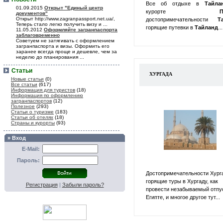
Все об отдыхе в
Тайл
01.09.2015
Открыт "Единый центр
курорте
П
документов"
Открыт http://www.zagranpassport.net.ua/,
достопримечательности
Т
Теперь стало легко получить визу и ...
горящие путевки в
Тайланд
...
11.05.2012
Оформляйте загранпаспорта
заблаговременно
Советуем не затягивать с оформлением
загранпаспорта и визы. Оформить его
заранее всегда проще и дешевле, чем за
неделю до планирования ...
Статьи
ХУРГАДА
Новые статьи
(0)
Все статьи
(617)
Информация для туристов
(18)
Информация по оформлению
загранпаспортов
(12)
Полезное
(293)
Статьи о туризме
(183)
Статьи об отелях
(18)
Страны и курорты
(93)
» Вход
E-Mail:
Пароль:
Достопримечательности Хург
горящие туры в Хургаду, как
Регистрация
|
Забыли пароль?
провести незабываемый отпу
Египте, и многое другое тут...