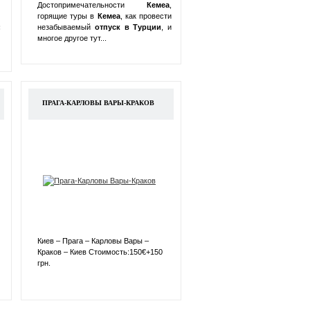
Достопримечательности
Кемеа
,
горящие туры в
Кемеа
, как провести
:
незабываемый
отпуск в
Турции
, и
многое другое тут...
ПРАГА-КАРЛОВЫ ВАРЫ-КРАКОВ
Киев – Прага – Карловы Вары –
Краков – Киев Стоимость:150€+150
грн.