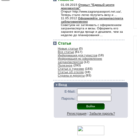
01.09.2015
Открыт "Единый центр
документов"
Открыт http://www.zagranpassport.net.ua/,
Теперь стало легко получить визу и ...
11.05.2012
Оформляйте загранпаспорта
заблаговременно
Советуем не затягивать с оформлением
загранпаспорта и визы. Оформить его
заранее всегда проще и дешевле, чем за
неделю до планирования ...
Статьи
Новые статьи
(0)
Все статьи
(617)
Информация для туристов
(18)
Информация по оформлению
загранпаспортов
(12)
Полезное
(293)
Статьи о туризме
(183)
Статьи об отелях
(18)
Страны и курорты
(93)
» Вход
E-Mail:
Пароль:
Регистрация
|
Забыли пароль?