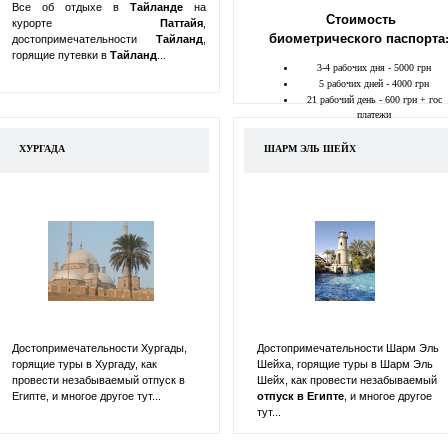
Все об отдыхе в
Тайланде
на
Стоимость
курорте
Паттайя
,
биометрического паспорта
достопримечательности
Тайланд
,
горящие путевки в
Тайланд
...
3-4 рабочих дня - 5000 грн
5 рабочих дней - 4000 грн
21 рабочий день - 600 грн + гос
платежи
ХУРГАДА
ШАРМ ЭЛЬ ШЕЙХ
Достопримечательности Хургады,
Достопримечательности Шарм Эль
горящие туры в Хургаду, как
Шейха, горящие туры в Шарм Эль
провести незабываемый отпуск в
Шейх, как провести незабываемый
Египте, и многое другое тут...
отпуск в
Египте
, и многое другое
тут...