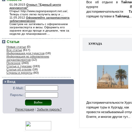
Все об отдыхе в
Тайл
01.09.2015
Открыт "Единый центр
курорте
П
документов"
Открыт http://www.zagranpassport.net.ua/,
достопримечательности
Т
Теперь стало легко получить визу и ...
горящие путевки в
Тайланд
...
11.05.2012
Оформляйте загранпаспорта
заблаговременно
Советуем не затягивать с оформлением
загранпаспорта и визы. Оформить его
заранее всегда проще и дешевле, чем за
неделю до планирования ...
Статьи
ХУРГАДА
Новые статьи
(0)
Все статьи
(617)
Информация для туристов
(18)
Информация по оформлению
загранпаспортов
(12)
Полезное
(293)
Статьи о туризме
(183)
Статьи об отелях
(18)
Страны и курорты
(93)
» Вход
E-Mail:
Пароль:
Достопримечательности Хург
горящие туры в Хургаду, как
Регистрация
|
Забыли пароль?
провести незабываемый отпу
Египте, и многое другое тут...