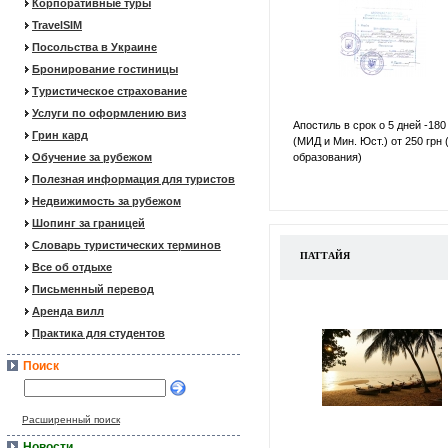
Корпоративные туры
TravelSIM
Посольства в Украине
Бронирование гостиницы
Туристическое страхование
Услуги по оформлению виз
Апостиль в срок о 5 дней -180
Грин кард
(МИД и Мин. Юст.) от 250 грн 
Обучение за рубежом
образования)
Полезная информация для туристов
Недвижимость за рубежом
Шопинг за границей
Словарь туристических терминов
ПАТТАЙЯ
Все об отдыхе
Письменный перевод
Аренда вилл
Практика для студентов
Поиск
Расширенный поиск
Новости