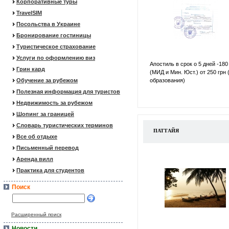
Корпоративные туры
TravelSIM
Посольства в Украине
Бронирование гостиницы
Туристическое страхование
Услуги по оформлению виз
Апостиль в срок о 5 дней -180
Грин кард
(МИД и Мин. Юст.) от 250 грн 
Обучение за рубежом
образования)
Полезная информация для туристов
Недвижимость за рубежом
Шопинг за границей
Словарь туристических терминов
ПАТТАЙЯ
Все об отдыхе
Письменный перевод
Аренда вилл
Практика для студентов
Поиск
Расширенный поиск
Новости