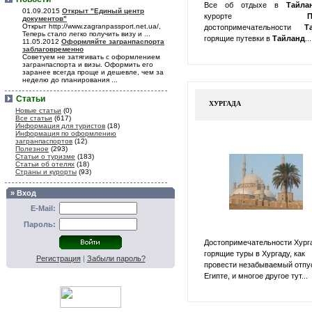
Все об отдыхе в
Тайл
01.09.2015
Открыт "Единый центр
курорте
П
документов"
Открыт http://www.zagranpassport.net.ua/,
достопримечательности
Т
Теперь стало легко получить визу и ...
горящие путевки в
Тайланд
...
11.05.2012
Оформляйте загранпаспорта
заблаговременно
Советуем не затягивать с оформлением
загранпаспорта и визы. Оформить его
заранее всегда проще и дешевле, чем за
неделю до планирования ...
Статьи
ХУРГАДА
Новые статьи
(0)
Все статьи
(617)
Информация для туристов
(18)
Информация по оформлению
загранпаспортов
(12)
Полезное
(293)
Статьи о туризме
(183)
Статьи об отелях
(18)
Страны и курорты
(93)
» Вход
E-Mail:
Пароль:
Достопримечательности Хург
горящие туры в Хургаду, как
Регистрация
|
Забыли пароль?
провести незабываемый отпу
Египте, и многое другое тут...