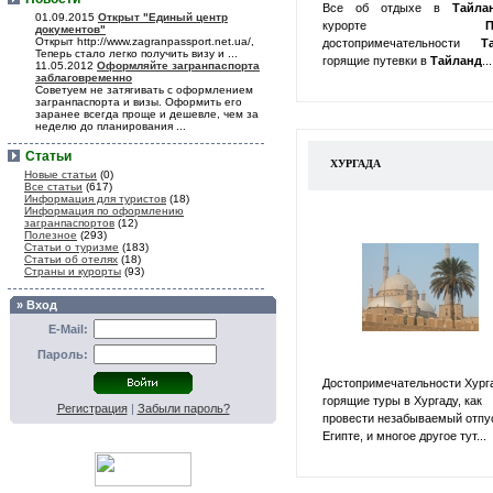
Все об отдыхе в
Тайл
01.09.2015
Открыт "Единый центр
курорте
П
документов"
Открыт http://www.zagranpassport.net.ua/,
достопримечательности
Т
Теперь стало легко получить визу и ...
горящие путевки в
Тайланд
...
11.05.2012
Оформляйте загранпаспорта
заблаговременно
Советуем не затягивать с оформлением
загранпаспорта и визы. Оформить его
заранее всегда проще и дешевле, чем за
неделю до планирования ...
Статьи
ХУРГАДА
Новые статьи
(0)
Все статьи
(617)
Информация для туристов
(18)
Информация по оформлению
загранпаспортов
(12)
Полезное
(293)
Статьи о туризме
(183)
Статьи об отелях
(18)
Страны и курорты
(93)
» Вход
E-Mail:
Пароль:
Достопримечательности Хург
горящие туры в Хургаду, как
Регистрация
|
Забыли пароль?
провести незабываемый отпу
Египте, и многое другое тут...