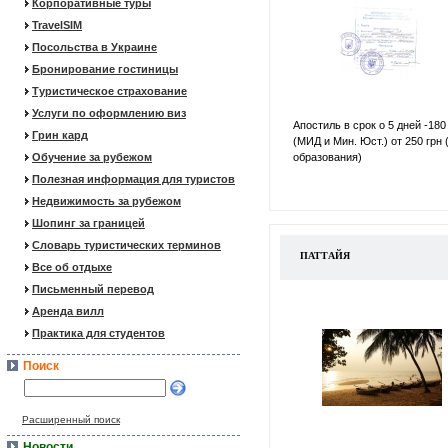
Корпоративные туры
TravelSIM
Посольства в Украине
Бронирование гостиницы
Туристическое страхование
Услуги по оформлению виз
Апостиль в срок о 5 дней -180
Грин кард
(МИД и Мин. Юст.) от 250 грн 
Обучение за рубежом
образования)
Полезная информация для туристов
Недвижимость за рубежом
Шопинг за границей
Словарь туристических терминов
ПАТТАЙЯ
Все об отдыхе
Письменный перевод
Аренда вилл
Практика для студентов
Поиск
Расширенный поиск
Новости