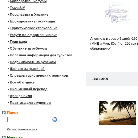
Корпоративные туры
TravelSIM
Посольства в Украине
Бронирование гостиницы
Туристическое страхование
Услуги по оформлению виз
Апостиль в срок о 5 дней -180
Грин кард
(МИД и Мин. Юст.) от 250 грн 
Обучение за рубежом
образования)
Полезная информация для туристов
Недвижимость за рубежом
Шопинг за границей
Словарь туристических терминов
ПАТТАЙЯ
Все об отдыхе
Письменный перевод
Аренда вилл
Практика для студентов
Поиск
Расширенный поиск
Новости