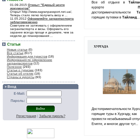
Все об отдыхе в
Тайл
01.09.2015
Открыт "Единый центр
курорте
П
документов"
Открыт http://www.zagranpassport.net.ua/,
достопримечательности
Т
Теперь стало легко получить визу и ...
горящие путевки в
Тайланд
...
11.05.2012
Оформляйте загранпаспорта
заблаговременно
Советуем не затягивать с оформлением
загранпаспорта и визы. Оформить его
заранее всегда проще и дешевле, чем за
неделю до планирования ...
Статьи
ХУРГАДА
Новые статьи
(0)
Все статьи
(617)
Информация для туристов
(18)
Информация по оформлению
загранпаспортов
(12)
Полезное
(293)
Статьи о туризме
(183)
Статьи об отелях
(18)
Страны и курорты
(93)
» Вход
E-Mail:
Пароль:
Достопримечательности Хург
горящие туры в Хургаду, как
Регистрация
|
Забыли пароль?
провести незабываемый отпу
Египте, и многое другое тут...