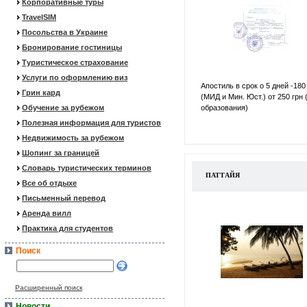
Корпоративные туры
TravelSIM
Посольства в Украине
Бронирование гостиницы
Туристическое страхование
Услуги по оформлению виз
Апостиль в срок о 5 дней -180
Грин кард
(МИД и Мин. Юст.) от 250 грн 
Обучение за рубежом
образования)
Полезная информация для туристов
Недвижимость за рубежом
Шопинг за границей
Словарь туристических терминов
ПАТТАЙЯ
Все об отдыхе
Письменный перевод
Аренда вилл
Практика для студентов
Поиск
Расширенный поиск
Новости