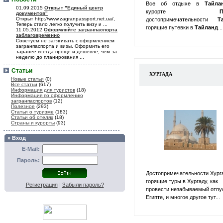
Все об отдыхе в
Тайл
01.09.2015
Открыт "Единый центр
курорте
П
документов"
Открыт http://www.zagranpassport.net.ua/,
достопримечательности
Т
Теперь стало легко получить визу и ...
горящие путевки в
Тайланд
...
11.05.2012
Оформляйте загранпаспорта
заблаговременно
Советуем не затягивать с оформлением
загранпаспорта и визы. Оформить его
заранее всегда проще и дешевле, чем за
неделю до планирования ...
Статьи
ХУРГАДА
Новые статьи
(0)
Все статьи
(617)
Информация для туристов
(18)
Информация по оформлению
загранпаспортов
(12)
Полезное
(293)
Статьи о туризме
(183)
Статьи об отелях
(18)
Страны и курорты
(93)
» Вход
E-Mail:
Пароль:
Достопримечательности Хург
горящие туры в Хургаду, как
Регистрация
|
Забыли пароль?
провести незабываемый отпу
Египте, и многое другое тут...