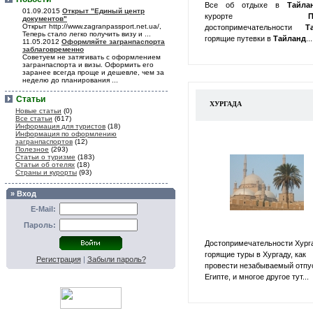
Все об отдыхе в
Тайл
01.09.2015
Открыт "Единый центр
курорте
П
документов"
Открыт http://www.zagranpassport.net.ua/,
достопримечательности
Т
Теперь стало легко получить визу и ...
горящие путевки в
Тайланд
...
11.05.2012
Оформляйте загранпаспорта
заблаговременно
Советуем не затягивать с оформлением
загранпаспорта и визы. Оформить его
заранее всегда проще и дешевле, чем за
неделю до планирования ...
Статьи
ХУРГАДА
Новые статьи
(0)
Все статьи
(617)
Информация для туристов
(18)
Информация по оформлению
загранпаспортов
(12)
Полезное
(293)
Статьи о туризме
(183)
Статьи об отелях
(18)
Страны и курорты
(93)
» Вход
E-Mail:
Пароль:
Достопримечательности Хург
горящие туры в Хургаду, как
Регистрация
|
Забыли пароль?
провести незабываемый отпу
Египте, и многое другое тут...