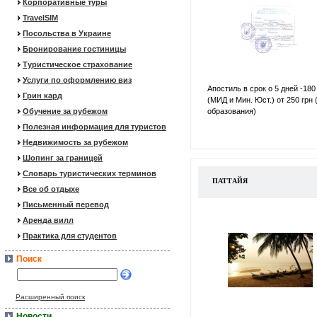
Корпоративные туры
TravelSIM
Посольства в Украине
Бронирование гостиницы
Туристическое страхование
Услуги по оформлению виз
Апостиль в срок о 5 дней -180
Грин кард
(МИД и Мин. Юст.) от 250 грн 
Обучение за рубежом
образования)
Полезная информация для туристов
Недвижимость за рубежом
Шопинг за границей
Словарь туристических терминов
ПАТТАЙЯ
Все об отдыхе
Письменный перевод
Аренда вилл
Практика для студентов
Поиск
Расширенный поиск
Новости