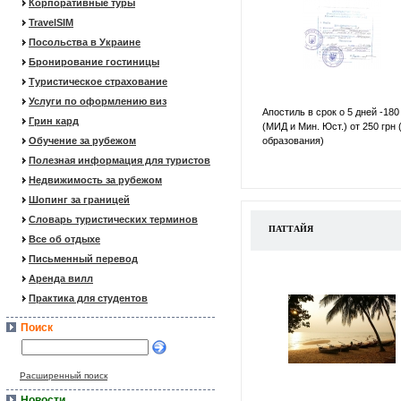
Корпоративные туры
TravelSIM
Посольства в Украине
Бронирование гостиницы
Туристическое страхование
Услуги по оформлению виз
Апостиль в срок о 5 дней -180
Грин кард
(МИД и Мин. Юст.) от 250 грн 
Обучение за рубежом
образования)
Полезная информация для туристов
Недвижимость за рубежом
Шопинг за границей
Словарь туристических терминов
ПАТТАЙЯ
Все об отдыхе
Письменный перевод
Аренда вилл
Практика для студентов
Поиск
Расширенный поиск
Новости