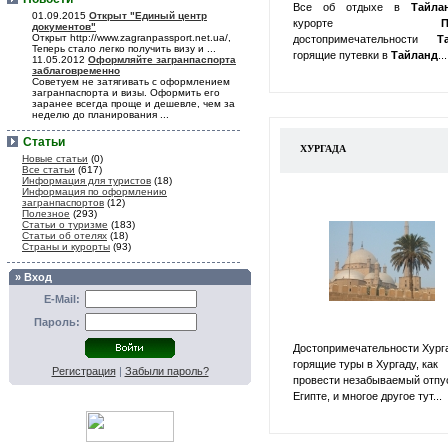
Все об отдыхе в
Тайл
01.09.2015
Открыт "Единый центр
курорте
П
документов"
Открыт http://www.zagranpassport.net.ua/,
достопримечательности
Т
Теперь стало легко получить визу и ...
горящие путевки в
Тайланд
...
11.05.2012
Оформляйте загранпаспорта
заблаговременно
Советуем не затягивать с оформлением
загранпаспорта и визы. Оформить его
заранее всегда проще и дешевле, чем за
неделю до планирования ...
Статьи
ХУРГАДА
Новые статьи
(0)
Все статьи
(617)
Информация для туристов
(18)
Информация по оформлению
загранпаспортов
(12)
Полезное
(293)
Статьи о туризме
(183)
Статьи об отелях
(18)
Страны и курорты
(93)
» Вход
E-Mail:
Пароль:
Достопримечательности Хург
горящие туры в Хургаду, как
Регистрация
|
Забыли пароль?
провести незабываемый отпу
Египте, и многое другое тут...