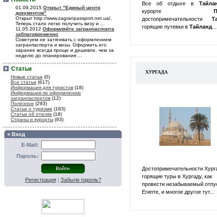
Все об отдыхе в
Тайл
01.09.2015
Открыт "Единый центр
курорте
П
документов"
Открыт http://www.zagranpassport.net.ua/,
достопримечательности
Т
Теперь стало легко получить визу и ...
горящие путевки в
Тайланд
...
11.05.2012
Оформляйте загранпаспорта
заблаговременно
Советуем не затягивать с оформлением
загранпаспорта и визы. Оформить его
заранее всегда проще и дешевле, чем за
неделю до планирования ...
Статьи
ХУРГАДА
Новые статьи
(0)
Все статьи
(617)
Информация для туристов
(18)
Информация по оформлению
загранпаспортов
(12)
Полезное
(293)
Статьи о туризме
(183)
Статьи об отелях
(18)
Страны и курорты
(93)
» Вход
E-Mail:
Пароль:
Достопримечательности Хург
горящие туры в Хургаду, как
Регистрация
|
Забыли пароль?
провести незабываемый отпу
Египте, и многое другое тут...