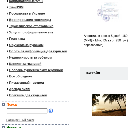
Корпоративные туры
TravelSIM
Посольства в Украине
Бронирование гостиницы
Туристическое страхование
Услуги по оформлению виз
Апостиль в срок о 5 дней -180
Грин кард
(МИД и Мин. Юст.) от 250 грн 
Обучение за рубежом
образования)
Полезная информация для туристов
Недвижимость за рубежом
Шопинг за границей
Словарь туристических терминов
ПАТТАЙЯ
Все об отдыхе
Письменный перевод
Аренда вилл
Практика для студентов
Поиск
Расширенный поиск
Новости