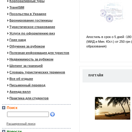
Корпоративные туры
TravelSIM
Посольства в Украине
Бронирование гостиницы
Туристическое страхование
Услуги по оформлению виз
Апостиль в срок о 5 дней -180
Грин кард
(МИД и Мин. Юст.) от 250 грн 
Обучение за рубежом
образования)
Полезная информация для туристов
Недвижимость за рубежом
Шопинг за границей
Словарь туристических терминов
ПАТТАЙЯ
Все об отдыхе
Письменный перевод
Аренда вилл
Практика для студентов
Поиск
Расширенный поиск
Новости