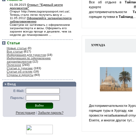
Все об отдыхе в
Тайл
01.09.2015
Открыт "Единый центр
курорте
П
документов"
Открыт http://www.zagranpassport.net.ua/,
достопримечательности
Т
Теперь стало легко получить визу и ...
горящие путевки в
Тайланд
...
11.05.2012
Оформляйте загранпаспорта
заблаговременно
Советуем не затягивать с оформлением
загранпаспорта и визы. Оформить его
заранее всегда проще и дешевле, чем за
неделю до планирования ...
Статьи
ХУРГАДА
Новые статьи
(0)
Все статьи
(617)
Информация для туристов
(18)
Информация по оформлению
загранпаспортов
(12)
Полезное
(293)
Статьи о туризме
(183)
Статьи об отелях
(18)
Страны и курорты
(93)
» Вход
E-Mail:
Пароль:
Достопримечательности Хург
горящие туры в Хургаду, как
Регистрация
|
Забыли пароль?
провести незабываемый отпу
Египте, и многое другое тут...