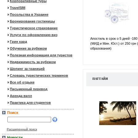
Корпоративные туры
TravelSIM
Посольства в Украине
Бронирование гостиницы
Туристическое страхование
Услуги по оформлению виз
Апостиль в срок о 5 дней -180
Грин кард
(МИД и Мин. Юст.) от 250 грн 
Обучение за рубежом
образования)
Полезная информация для туристов
Недвижимость за рубежом
Шопинг за границей
Словарь туристических терминов
ПАТТАЙЯ
Все об отдыхе
Письменный перевод
Аренда вилл
Практика для студентов
Поиск
Расширенный поиск
Новости