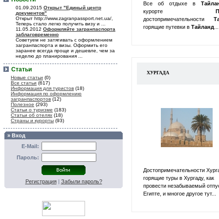
Все об отдыхе в
Тайл
01.09.2015
Открыт "Единый центр
курорте
П
документов"
Открыт http://www.zagranpassport.net.ua/,
достопримечательности
Т
Теперь стало легко получить визу и ...
горящие путевки в
Тайланд
...
11.05.2012
Оформляйте загранпаспорта
заблаговременно
Советуем не затягивать с оформлением
загранпаспорта и визы. Оформить его
заранее всегда проще и дешевле, чем за
неделю до планирования ...
Статьи
ХУРГАДА
Новые статьи
(0)
Все статьи
(617)
Информация для туристов
(18)
Информация по оформлению
загранпаспортов
(12)
Полезное
(293)
Статьи о туризме
(183)
Статьи об отелях
(18)
Страны и курорты
(93)
» Вход
E-Mail:
Пароль:
Достопримечательности Хург
горящие туры в Хургаду, как
Регистрация
|
Забыли пароль?
провести незабываемый отпу
Египте, и многое другое тут...