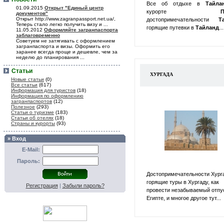
Все об отдыхе в
Тайл
01.09.2015
Открыт "Единый центр
курорте
П
документов"
Открыт http://www.zagranpassport.net.ua/,
достопримечательности
Т
Теперь стало легко получить визу и ...
горящие путевки в
Тайланд
...
11.05.2012
Оформляйте загранпаспорта
заблаговременно
Советуем не затягивать с оформлением
загранпаспорта и визы. Оформить его
заранее всегда проще и дешевле, чем за
неделю до планирования ...
Статьи
ХУРГАДА
Новые статьи
(0)
Все статьи
(617)
Информация для туристов
(18)
Информация по оформлению
загранпаспортов
(12)
Полезное
(293)
Статьи о туризме
(183)
Статьи об отелях
(18)
Страны и курорты
(93)
» Вход
E-Mail:
Пароль:
Достопримечательности Хург
горящие туры в Хургаду, как
Регистрация
|
Забыли пароль?
провести незабываемый отпу
Египте, и многое другое тут...