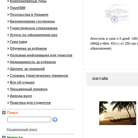
Корпоративные туры
TravelSIM
Посольства в Украине
Бронирование гостиницы
Туристическое страхование
Услуги по оформлению виз
Апостиль в срок о 5 дней -180
Грин кард
(МИД и Мин. Юст.) от 250 грн 
Обучение за рубежом
образования)
Полезная информация для туристов
Недвижимость за рубежом
Шопинг за границей
Словарь туристических терминов
ПАТТАЙЯ
Все об отдыхе
Письменный перевод
Аренда вилл
Практика для студентов
Поиск
Расширенный поиск
Новости