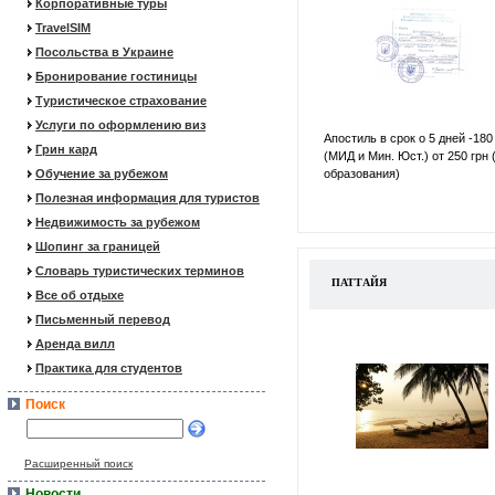
Корпоративные туры
TravelSIM
Посольства в Украине
Бронирование гостиницы
Туристическое страхование
Услуги по оформлению виз
Апостиль в срок о 5 дней -180
Грин кард
(МИД и Мин. Юст.) от 250 грн 
Обучение за рубежом
образования)
Полезная информация для туристов
Недвижимость за рубежом
Шопинг за границей
Словарь туристических терминов
ПАТТАЙЯ
Все об отдыхе
Письменный перевод
Аренда вилл
Практика для студентов
Поиск
Расширенный поиск
Новости