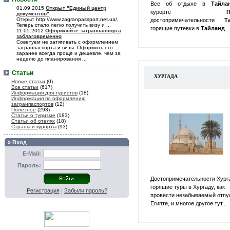
Все об отдыхе в
Тайл
01.09.2015
Открыт "Единый центр
курорте
П
документов"
Открыт http://www.zagranpassport.net.ua/,
достопримечательности
Т
Теперь стало легко получить визу и ...
горящие путевки в
Тайланд
...
11.05.2012
Оформляйте загранпаспорта
заблаговременно
Советуем не затягивать с оформлением
загранпаспорта и визы. Оформить его
заранее всегда проще и дешевле, чем за
неделю до планирования ...
Статьи
ХУРГАДА
Новые статьи
(0)
Все статьи
(617)
Информация для туристов
(18)
Информация по оформлению
загранпаспортов
(12)
Полезное
(293)
Статьи о туризме
(183)
Статьи об отелях
(18)
Страны и курорты
(93)
» Вход
E-Mail:
Пароль:
Достопримечательности Хург
горящие туры в Хургаду, как
Регистрация
|
Забыли пароль?
провести незабываемый отпу
Египте, и многое другое тут...