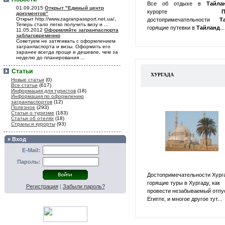
Все об отдыхе в
Тайл
01.09.2015
Открыт "Единый центр
курорте
П
документов"
Открыт http://www.zagranpassport.net.ua/,
достопримечательности
Т
Теперь стало легко получить визу и ...
горящие путевки в
Тайланд
...
11.05.2012
Оформляйте загранпаспорта
заблаговременно
Советуем не затягивать с оформлением
загранпаспорта и визы. Оформить его
заранее всегда проще и дешевле, чем за
неделю до планирования ...
Статьи
ХУРГАДА
Новые статьи
(0)
Все статьи
(617)
Информация для туристов
(18)
Информация по оформлению
загранпаспортов
(12)
Полезное
(293)
Статьи о туризме
(183)
Статьи об отелях
(18)
Страны и курорты
(93)
» Вход
E-Mail:
Пароль:
Достопримечательности Хург
горящие туры в Хургаду, как
Регистрация
|
Забыли пароль?
провести незабываемый отпу
Египте, и многое другое тут...