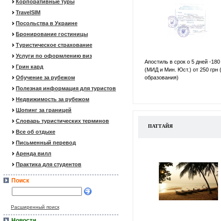
Корпоративные туры
TravelSIM
Посольства в Украине
Бронирование гостиницы
Туристическое страхование
Услуги по оформлению виз
Апостиль в срок о 5 дней -180
Грин кард
(МИД и Мин. Юст.) от 250 грн 
Обучение за рубежом
образования)
Полезная информация для туристов
Недвижимость за рубежом
Шопинг за границей
Словарь туристических терминов
ПАТТАЙЯ
Все об отдыхе
Письменный перевод
Аренда вилл
Практика для студентов
Поиск
Расширенный поиск
Новости