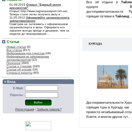
Все об отдыхе в
Тайл
01.09.2015
Открыт "Единый центр
курорте
П
документов"
Открыт http://www.zagranpassport.net.ua/,
достопримечательности
Т
Теперь стало легко получить визу и ...
горящие путевки в
Тайланд
...
11.05.2012
Оформляйте загранпаспорта
заблаговременно
Советуем не затягивать с оформлением
загранпаспорта и визы. Оформить его
заранее всегда проще и дешевле, чем за
неделю до планирования ...
Статьи
ХУРГАДА
Новые статьи
(0)
Все статьи
(617)
Информация для туристов
(18)
Информация по оформлению
загранпаспортов
(12)
Полезное
(293)
Статьи о туризме
(183)
Статьи об отелях
(18)
Страны и курорты
(93)
» Вход
E-Mail:
Пароль:
Достопримечательности Хург
горящие туры в Хургаду, как
Регистрация
|
Забыли пароль?
провести незабываемый отпу
Египте, и многое другое тут...