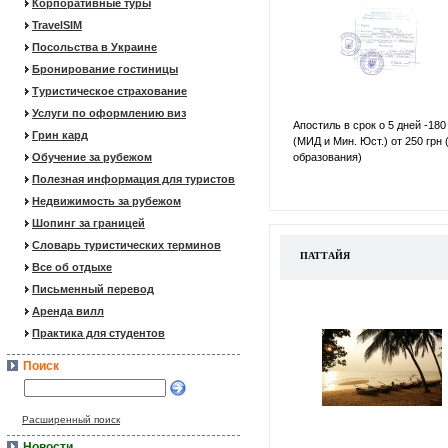
Корпоративные туры
TravelSIM
Посольства в Украине
Бронирование гостиницы
Туристическое страхование
Услуги по оформлению виз
Апостиль в срок о 5 дней -180
Грин кард
(МИД и Мин. Юст.) от 250 грн 
Обучение за рубежом
образования)
Полезная информация для туристов
Недвижимость за рубежом
Шопинг за границей
Словарь туристических терминов
ПАТТАЙЯ
Все об отдыхе
Письменный перевод
Аренда вилл
Практика для студентов
Поиск
Расширенный поиск
Новости