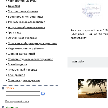
Корпоративные туры
TravelSIM
Посольства в Украине
Бронирование гостиницы
Туристическое страхование
Услуги по оформлению виз
Апостиль в срок о 5 дней -180
Грин кард
(МИД и Мин. Юст.) от 250 грн 
Обучение за рубежом
образования)
Полезная информация для туристов
Недвижимость за рубежом
Шопинг за границей
Словарь туристических терминов
ПАТТАЙЯ
Все об отдыхе
Письменный перевод
Аренда вилл
Практика для студентов
Поиск
Расширенный поиск
Новости