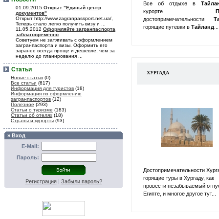
Все об отдыхе в
Тайл
01.09.2015
Открыт "Единый центр
курорте
П
документов"
Открыт http://www.zagranpassport.net.ua/,
достопримечательности
Т
Теперь стало легко получить визу и ...
горящие путевки в
Тайланд
...
11.05.2012
Оформляйте загранпаспорта
заблаговременно
Советуем не затягивать с оформлением
загранпаспорта и визы. Оформить его
заранее всегда проще и дешевле, чем за
неделю до планирования ...
Статьи
ХУРГАДА
Новые статьи
(0)
Все статьи
(617)
Информация для туристов
(18)
Информация по оформлению
загранпаспортов
(12)
Полезное
(293)
Статьи о туризме
(183)
Статьи об отелях
(18)
Страны и курорты
(93)
» Вход
E-Mail:
Пароль:
Достопримечательности Хург
горящие туры в Хургаду, как
Регистрация
|
Забыли пароль?
провести незабываемый отпу
Египте, и многое другое тут...