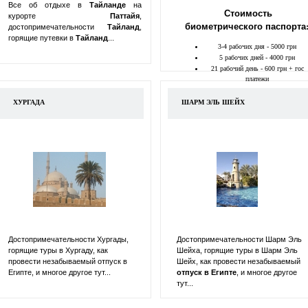
Все об отдыхе в
Тайланде
на
Стоимость
курорте
Паттайя
,
биометрического паспорта
достопримечательности
Тайланд
,
горящие путевки в
Тайланд
...
3-4 рабочих дня - 5000 грн
5 рабочих дней - 4000 грн
21 рабочий день - 600 грн + гос
платежи
ХУРГАДА
ШАРМ ЭЛЬ ШЕЙХ
Достопримечательности Хургады,
Достопримечательности Шарм Эль
горящие туры в Хургаду, как
Шейха, горящие туры в Шарм Эль
провести незабываемый отпуск в
Шейх, как провести незабываемый
Египте, и многое другое тут...
отпуск в
Египте
, и многое другое
тут...