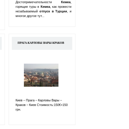
Достопримечательности
Кемеа
,
горящие туры в
Кемеа
, как провести
:
незабываемый
отпуск в
Турции
, и
многое другое тут...
ПРАГА-КАРЛОВЫ ВАРЫ-КРАКОВ
Киев – Прага – Карловы Вары –
Краков – Киев Стоимость:150€+150
грн.