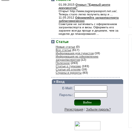
01.09.2015
Открыт "Единый центр
документов"
Открыт http://www.zagranpassport.net.ua/,
Теперь стало легко получить визу и ...
11.05.2012
Оформляйте загранпаспорта
заблаговременно
Советуем не затягивать с оформлением
загранпаспорта и визы. Оформить его
заранее всегда проще и дешевле, чем за
неделю до планирования ...
Статьи
Новые статьи
(0)
Все статьи
(617)
Информация для туристов
(18)
Информация по оформлению
загранпаспортов
(12)
Полезное
(293)
Статьи о туризме
(183)
Статьи об отелях
(18)
Страны и курорты
(93)
» Вход
E-Mail:
Пароль:
Регистрация
|
Забыли пароль?