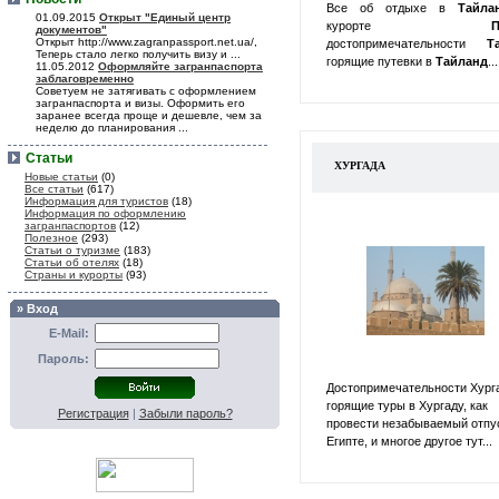
Все об отдыхе в
Тайл
01.09.2015
Открыт "Единый центр
курорте
П
документов"
Открыт http://www.zagranpassport.net.ua/,
достопримечательности
Т
Теперь стало легко получить визу и ...
горящие путевки в
Тайланд
...
11.05.2012
Оформляйте загранпаспорта
заблаговременно
Советуем не затягивать с оформлением
загранпаспорта и визы. Оформить его
заранее всегда проще и дешевле, чем за
неделю до планирования ...
Статьи
ХУРГАДА
Новые статьи
(0)
Все статьи
(617)
Информация для туристов
(18)
Информация по оформлению
загранпаспортов
(12)
Полезное
(293)
Статьи о туризме
(183)
Статьи об отелях
(18)
Страны и курорты
(93)
» Вход
E-Mail:
Пароль:
Достопримечательности Хург
горящие туры в Хургаду, как
Регистрация
|
Забыли пароль?
провести незабываемый отпу
Египте, и многое другое тут...