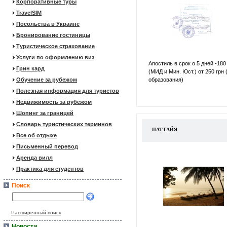
Корпоративные туры
TravelSIM
Посольства в Украине
Бронирование гостиницы
Туристическое страхование
Услуги по оформлению виз
Апостиль в срок о 5 дней -180
Грин кард
(МИД и Мин. Юст.) от 250 грн 
Обучение за рубежом
образования)
Полезная информация для туристов
Недвижимость за рубежом
Шопинг за границей
Словарь туристических терминов
ПАТТАЙЯ
Все об отдыхе
Письменный перевод
Аренда вилл
Практика для студентов
Поиск
Расширенный поиск
Новости