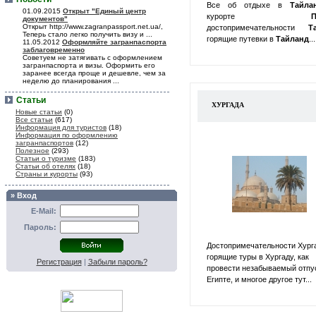
Все об отдыхе в
Тайл
01.09.2015
Открыт "Единый центр
курорте
П
документов"
Открыт http://www.zagranpassport.net.ua/,
достопримечательности
Т
Теперь стало легко получить визу и ...
горящие путевки в
Тайланд
...
11.05.2012
Оформляйте загранпаспорта
заблаговременно
Советуем не затягивать с оформлением
загранпаспорта и визы. Оформить его
заранее всегда проще и дешевле, чем за
неделю до планирования ...
Статьи
ХУРГАДА
Новые статьи
(0)
Все статьи
(617)
Информация для туристов
(18)
Информация по оформлению
загранпаспортов
(12)
Полезное
(293)
Статьи о туризме
(183)
Статьи об отелях
(18)
Страны и курорты
(93)
» Вход
E-Mail:
Пароль:
Достопримечательности Хург
горящие туры в Хургаду, как
Регистрация
|
Забыли пароль?
провести незабываемый отпу
Египте, и многое другое тут...