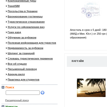
Корпоративные туры
TravelSIM
Посольства в Украине
Бронирование гостиницы
Туристическое страхование
Услуги по оформлению виз
Апостиль в срок о 5 дней -180
Грин кард
(МИД и Мин. Юст.) от 250 грн 
Обучение за рубежом
образования)
Полезная информация для туристов
Недвижимость за рубежом
Шопинг за границей
Словарь туристических терминов
ПАТТАЙЯ
Все об отдыхе
Письменный перевод
Аренда вилл
Практика для студентов
Поиск
Расширенный поиск
Новости