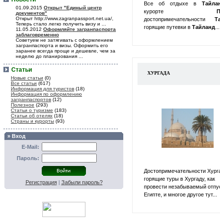
Все об отдыхе в
Тайл
01.09.2015
Открыт "Единый центр
курорте
П
документов"
Открыт http://www.zagranpassport.net.ua/,
достопримечательности
Т
Теперь стало легко получить визу и ...
горящие путевки в
Тайланд
...
11.05.2012
Оформляйте загранпаспорта
заблаговременно
Советуем не затягивать с оформлением
загранпаспорта и визы. Оформить его
заранее всегда проще и дешевле, чем за
неделю до планирования ...
Статьи
ХУРГАДА
Новые статьи
(0)
Все статьи
(617)
Информация для туристов
(18)
Информация по оформлению
загранпаспортов
(12)
Полезное
(293)
Статьи о туризме
(183)
Статьи об отелях
(18)
Страны и курорты
(93)
» Вход
E-Mail:
Пароль:
Достопримечательности Хург
горящие туры в Хургаду, как
Регистрация
|
Забыли пароль?
провести незабываемый отпу
Египте, и многое другое тут...