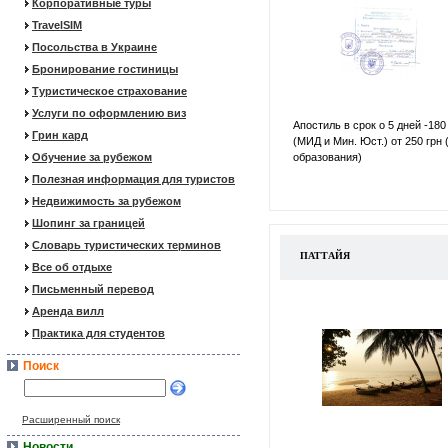
Корпоративные туры
TravelSIM
Посольства в Украине
Бронирование гостиницы
Туристическое страхование
Услуги по оформлению виз
Апостиль в срок о 5 дней -180
Грин кард
(МИД и Мин. Юст.) от 250 грн 
Обучение за рубежом
образования)
Полезная информация для туристов
Недвижимость за рубежом
Шопинг за границей
Словарь туристических терминов
ПАТТАЙЯ
Все об отдыхе
Письменный перевод
Аренда вилл
Практика для студентов
Поиск
Расширенный поиск
Новости