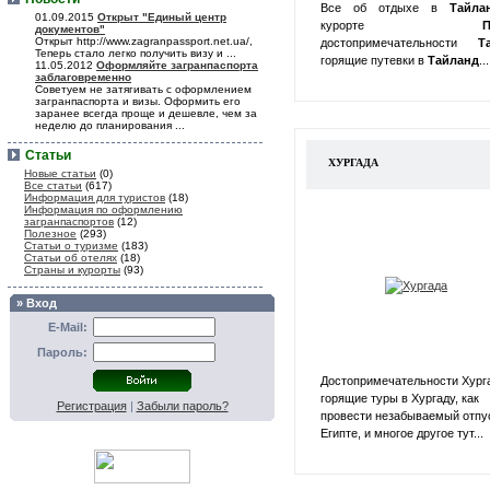
Все об отдыхе в
Тайл
01.09.2015
Открыт "Единый центр
курорте
П
документов"
Открыт http://www.zagranpassport.net.ua/,
достопримечательности
Т
Теперь стало легко получить визу и ...
горящие путевки в
Тайланд
...
11.05.2012
Оформляйте загранпаспорта
заблаговременно
Советуем не затягивать с оформлением
загранпаспорта и визы. Оформить его
заранее всегда проще и дешевле, чем за
неделю до планирования ...
Статьи
ХУРГАДА
Новые статьи
(0)
Все статьи
(617)
Информация для туристов
(18)
Информация по оформлению
загранпаспортов
(12)
Полезное
(293)
Статьи о туризме
(183)
Статьи об отелях
(18)
Страны и курорты
(93)
» Вход
E-Mail:
Пароль:
Достопримечательности Хург
горящие туры в Хургаду, как
Регистрация
|
Забыли пароль?
провести незабываемый отпу
Египте, и многое другое тут...