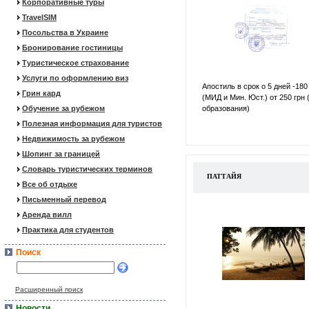
Корпоративные туры
TravelSIM
Посольства в Украине
Бронирование гостиницы
Туристическое страхование
Услуги по оформлению виз
Апостиль в срок о 5 дней -180
Грин кард
(МИД и Мин. Юст.) от 250 грн 
Обучение за рубежом
образования)
Полезная информация для туристов
Недвижимость за рубежом
Шопинг за границей
Словарь туристических терминов
ПАТТАЙЯ
Все об отдыхе
Письменный перевод
Аренда вилл
Практика для студентов
Поиск
Расширенный поиск
Новости