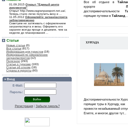
Все об отдыхе в
Тайл
01.09.2015
Открыт "Единый центр
курорте
П
документов"
Открыт http://www.zagranpassport.net.ua/,
достопримечательности
Т
Теперь стало легко получить визу и ...
горящие путевки в
Тайланд
...
11.05.2012
Оформляйте загранпаспорта
заблаговременно
Советуем не затягивать с оформлением
загранпаспорта и визы. Оформить его
заранее всегда проще и дешевле, чем за
неделю до планирования ...
Статьи
ХУРГАДА
Новые статьи
(0)
Все статьи
(617)
Информация для туристов
(18)
Информация по оформлению
загранпаспортов
(12)
Полезное
(293)
Статьи о туризме
(183)
Статьи об отелях
(18)
Страны и курорты
(93)
» Вход
E-Mail:
Пароль:
Достопримечательности Хург
горящие туры в Хургаду, как
Регистрация
|
Забыли пароль?
провести незабываемый отпу
Египте, и многое другое тут...