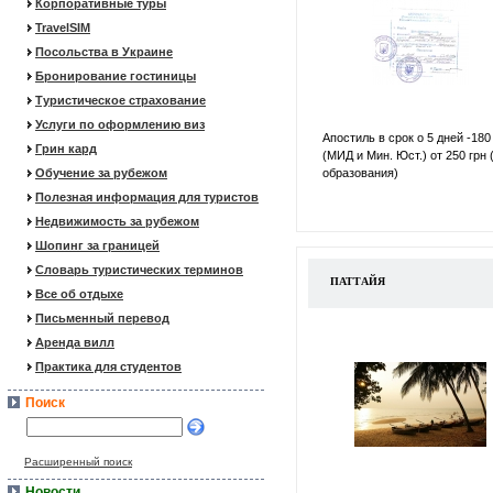
Корпоративные туры
TravelSIM
Посольства в Украине
Бронирование гостиницы
Туристическое страхование
Услуги по оформлению виз
Апостиль в срок о 5 дней -180
Грин кард
(МИД и Мин. Юст.) от 250 грн 
Обучение за рубежом
образования)
Полезная информация для туристов
Недвижимость за рубежом
Шопинг за границей
Словарь туристических терминов
ПАТТАЙЯ
Все об отдыхе
Письменный перевод
Аренда вилл
Практика для студентов
Поиск
Расширенный поиск
Новости