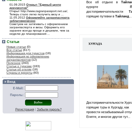
Все об отдыхе в
Тайл
01.09.2015
Открыт "Единый центр
курорте
П
документов"
Открыт http://www.zagranpassport.net.ua/,
достопримечательности
Т
Теперь стало легко получить визу и ...
горящие путевки в
Тайланд
...
11.05.2012
Оформляйте загранпаспорта
заблаговременно
Советуем не затягивать с оформлением
загранпаспорта и визы. Оформить его
заранее всегда проще и дешевле, чем за
неделю до планирования ...
Статьи
ХУРГАДА
Новые статьи
(0)
Все статьи
(617)
Информация для туристов
(18)
Информация по оформлению
загранпаспортов
(12)
Полезное
(293)
Статьи о туризме
(183)
Статьи об отелях
(18)
Страны и курорты
(93)
» Вход
E-Mail:
Пароль:
Достопримечательности Хург
горящие туры в Хургаду, как
Регистрация
|
Забыли пароль?
провести незабываемый отпу
Египте, и многое другое тут...