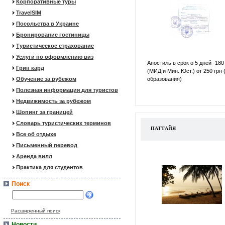
Корпоративные туры
TravelSIM
Посольства в Украине
Бронирование гостиницы
Туристическое страхование
Услуги по оформлению виз
Апостиль в срок о 5 дней -180
Грин кард
(МИД и Мин. Юст.) от 250 грн 
Обучение за рубежом
образования)
Полезная информация для туристов
Недвижимость за рубежом
Шопинг за границей
Словарь туристических терминов
ПАТТАЙЯ
Все об отдыхе
Письменный перевод
Аренда вилл
Практика для студентов
Поиск
Расширенный поиск
Новости