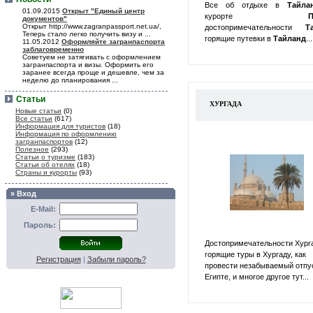
Все об отдыхе в
Тайл
01.09.2015
Открыт "Единый центр
курорте
П
документов"
Открыт http://www.zagranpassport.net.ua/,
достопримечательности
Т
Теперь стало легко получить визу и ...
горящие путевки в
Тайланд
...
11.05.2012
Оформляйте загранпаспорта
заблаговременно
Советуем не затягивать с оформлением
загранпаспорта и визы. Оформить его
заранее всегда проще и дешевле, чем за
неделю до планирования ...
Статьи
ХУРГАДА
Новые статьи
(0)
Все статьи
(617)
Информация для туристов
(18)
Информация по оформлению
загранпаспортов
(12)
Полезное
(293)
Статьи о туризме
(183)
Статьи об отелях
(18)
Страны и курорты
(93)
» Вход
E-Mail:
Пароль:
Достопримечательности Хург
горящие туры в Хургаду, как
Регистрация
|
Забыли пароль?
провести незабываемый отпу
Египте, и многое другое тут...