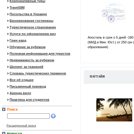
Корпоративные туры
TravelSIM
Посольства в Украине
Бронирование гостиницы
Туристическое страхование
Услуги по оформлению виз
Апостиль в срок о 5 дней -180
Грин кард
(МИД и Мин. Юст.) от 250 грн 
Обучение за рубежом
образования)
Полезная информация для туристов
Недвижимость за рубежом
Шопинг за границей
Словарь туристических терминов
ПАТТАЙЯ
Все об отдыхе
Письменный перевод
Аренда вилл
Практика для студентов
Поиск
Расширенный поиск
Новости