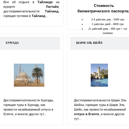
Все об отдыхе в
Тайланде
на
Стоимость
курорте
Паттайя
,
биометрического паспорта
достопримечательности
Тайланд
,
горящие путевки в
Тайланд
...
3-4 рабочих дня - 5000 грн
5 рабочих дней - 4000 грн
21 рабочий день - 600 грн + гос
платежи
ХУРГАДА
ШАРМ ЭЛЬ ШЕЙХ
Достопримечательности Хургады,
Достопримечательности Шарм Эль
горящие туры в Хургаду, как
Шейха, горящие туры в Шарм Эль
провести незабываемый отпуск в
Шейх, как провести незабываемый
Египте, и многое другое тут...
отпуск в
Египте
, и многое другое
тут...