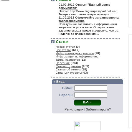
01.09.2015
Открыт "Единый центр
документов"
Открыт http://www.zagranpassport.net.ua/,
Теперь стало легко получить визу и ...
11.05.2012
Оформляйте загранпаспорта
заблаговременно
Советуем не затягивать с оформлением
загранпаспорта и визы. Оформить его
заранее всегда проще и дешевле, чем за
неделю до планирования ...
Статьи
Новые статьи
(0)
Все статьи
(617)
Информация для туристов
(18)
Информация по оформлению
загранпаспортов
(12)
Полезное
(293)
Статьи о туризме
(183)
Статьи об отелях
(18)
Страны и курорты
(93)
» Вход
E-Mail:
Пароль:
Регистрация
|
Забыли пароль?