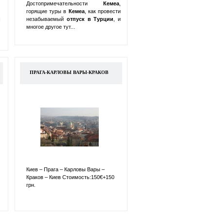
Достопримечательности
Кемеа
,
горящие туры в
Кемеа
, как провести
:
незабываемый
отпуск в
Турции
, и
многое другое тут...
ПРАГА-КАРЛОВЫ ВАРЫ-КРАКОВ
Киев – Прага – Карловы Вары –
Краков – Киев Стоимость:150€+150
грн.