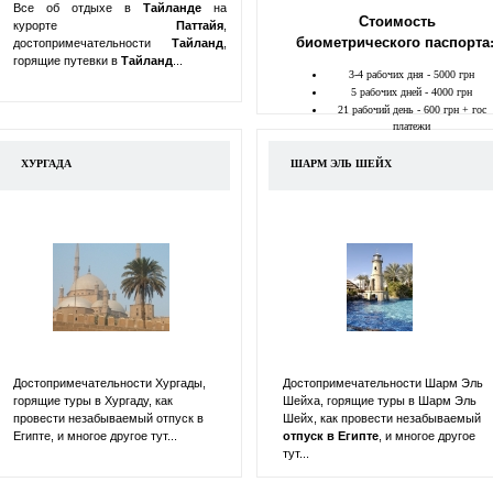
Все об отдыхе в
Тайланде
на
Стоимость
курорте
Паттайя
,
биометрического паспорта
достопримечательности
Тайланд
,
горящие путевки в
Тайланд
...
3-4 рабочих дня - 5000 грн
5 рабочих дней - 4000 грн
21 рабочий день - 600 грн + гос
платежи
ХУРГАДА
ШАРМ ЭЛЬ ШЕЙХ
Достопримечательности Хургады,
Достопримечательности Шарм Эль
горящие туры в Хургаду, как
Шейха, горящие туры в Шарм Эль
провести незабываемый отпуск в
Шейх, как провести незабываемый
Египте, и многое другое тут...
отпуск в
Египте
, и многое другое
тут...