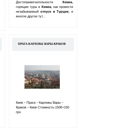
Достопримечательности
Кемеа
,
горящие туры в
Кемеа
, как провести
:
незабываемый
отпуск в
Турции
, и
многое другое тут...
ПРАГА-КАРЛОВЫ ВАРЫ-КРАКОВ
Киев – Прага – Карловы Вары –
Краков – Киев Стоимость:150€+150
грн.