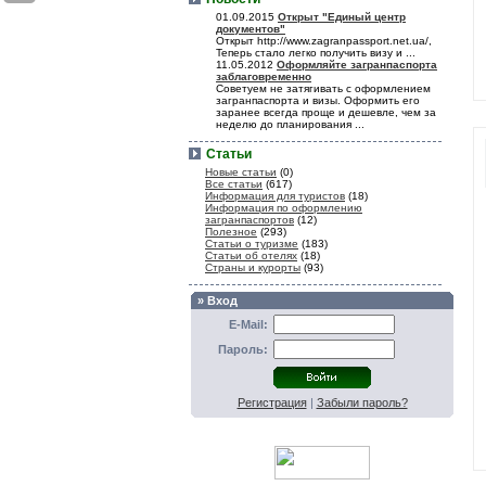
01.09.2015
Открыт "Единый центр
документов"
Открыт http://www.zagranpassport.net.ua/,
Теперь стало легко получить визу и ...
11.05.2012
Оформляйте загранпаспорта
заблаговременно
Советуем не затягивать с оформлением
загранпаспорта и визы. Оформить его
заранее всегда проще и дешевле, чем за
неделю до планирования ...
Статьи
Новые статьи
(0)
Все статьи
(617)
Информация для туристов
(18)
Информация по оформлению
загранпаспортов
(12)
Полезное
(293)
Статьи о туризме
(183)
Статьи об отелях
(18)
Страны и курорты
(93)
» Вход
E-Mail:
Пароль:
Регистрация
|
Забыли пароль?