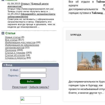
Все об отдыхе в
Тайл
01.09.2015
Открыт "Единый центр
курорте
П
документов"
Открыт http://www.zagranpassport.net.ua/,
достопримечательности
Т
Теперь стало легко получить визу и ...
горящие путевки в
Тайланд
...
11.05.2012
Оформляйте загранпаспорта
заблаговременно
Советуем не затягивать с оформлением
загранпаспорта и визы. Оформить его
заранее всегда проще и дешевле, чем за
неделю до планирования ...
Статьи
ХУРГАДА
Новые статьи
(0)
Все статьи
(617)
Информация для туристов
(18)
Информация по оформлению
загранпаспортов
(12)
Полезное
(293)
Статьи о туризме
(183)
Статьи об отелях
(18)
Страны и курорты
(93)
» Вход
E-Mail:
Пароль:
Достопримечательности Хург
горящие туры в Хургаду, как
Регистрация
|
Забыли пароль?
провести незабываемый отпу
Египте, и многое другое тут...