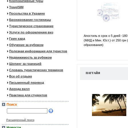
Корпоративные туры
TravelSIM
Посольства в Украине
Бронирование гостиницы
Туристическое страхование
Услуги по оформлению виз
Апостиль в срок о 5 дней -180
Грин кард
(МИД и Мин. Юст.) от 250 грн 
Обучение за рубежом
образования)
Полезная информация для туристов
Недвижимость за рубежом
Шопинг за границей
Словарь туристических терминов
ПАТТАЙЯ
Все об отдыхе
Письменный перевод
Аренда вилл
Практика для студентов
Поиск
Расширенный поиск
Новости