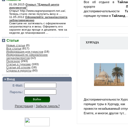
Все об отдыхе в
Тайл
01.09.2015
Открыт "Единый центр
курорте
П
документов"
Открыт http://www.zagranpassport.net.ua/,
достопримечательности
Т
Теперь стало легко получить визу и ...
горящие путевки в
Тайланд
...
11.05.2012
Оформляйте загранпаспорта
заблаговременно
Советуем не затягивать с оформлением
загранпаспорта и визы. Оформить его
заранее всегда проще и дешевле, чем за
неделю до планирования ...
Статьи
ХУРГАДА
Новые статьи
(0)
Все статьи
(617)
Информация для туристов
(18)
Информация по оформлению
загранпаспортов
(12)
Полезное
(293)
Статьи о туризме
(183)
Статьи об отелях
(18)
Страны и курорты
(93)
» Вход
E-Mail:
Пароль:
Достопримечательности Хург
горящие туры в Хургаду, как
Регистрация
|
Забыли пароль?
провести незабываемый отпу
Египте, и многое другое тут...