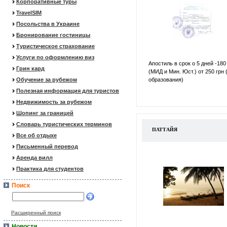
Корпоративные туры
TravelSIM
Посольства в Украине
Бронирование гостиницы
Туристическое страхование
Услуги по оформлению виз
Апостиль в срок о 5 дней -180
Грин кард
(МИД и Мин. Юст.) от 250 грн 
Обучение за рубежом
образования)
Полезная информация для туристов
Недвижимость за рубежом
Шопинг за границей
Словарь туристических терминов
ПАТТАЙЯ
Все об отдыхе
Письменный перевод
Аренда вилл
Практика для студентов
Поиск
Расширенный поиск
Новости