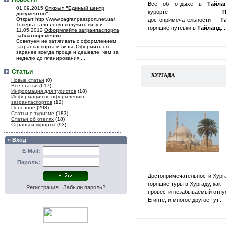
Все об отдыхе в
Тайл
01.09.2015
Открыт "Единый центр
курорте
П
документов"
Открыт http://www.zagranpassport.net.ua/,
достопримечательности
Т
Теперь стало легко получить визу и ...
горящие путевки в
Тайланд
...
11.05.2012
Оформляйте загранпаспорта
заблаговременно
Советуем не затягивать с оформлением
загранпаспорта и визы. Оформить его
заранее всегда проще и дешевле, чем за
неделю до планирования ...
Статьи
ХУРГАДА
Новые статьи
(0)
Все статьи
(617)
Информация для туристов
(18)
Информация по оформлению
загранпаспортов
(12)
Полезное
(293)
Статьи о туризме
(183)
Статьи об отелях
(18)
Страны и курорты
(93)
» Вход
E-Mail:
Пароль:
Достопримечательности Хург
горящие туры в Хургаду, как
Регистрация
|
Забыли пароль?
провести незабываемый отпу
Египте, и многое другое тут...