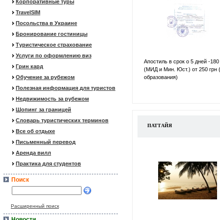
Корпоративные туры
TravelSIM
Посольства в Украине
Бронирование гостиницы
Туристическое страхование
Услуги по оформлению виз
Апостиль в срок о 5 дней -180
Грин кард
(МИД и Мин. Юст.) от 250 грн 
Обучение за рубежом
образования)
Полезная информация для туристов
Недвижимость за рубежом
Шопинг за границей
Словарь туристических терминов
ПАТТАЙЯ
Все об отдыхе
Письменный перевод
Аренда вилл
Практика для студентов
Поиск
Расширенный поиск
Новости