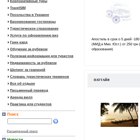
Корпоративные туры
TravelSIM
Посольства в Украине
Бронирование гостиницы
Туристическое страхование
Услуги по оформлению виз
Апостиль в срок о 5 дней -180
Грин кард
(МИД и Мин. Юст.) от 250 грн 
Обучение за рубежом
образования)
Полезная информация для туристов
Недвижимость за рубежом
Шопинг за границей
Словарь туристических терминов
ПАТТАЙЯ
Все об отдыхе
Письменный перевод
Аренда вилл
Практика для студентов
Поиск
Расширенный поиск
Новости