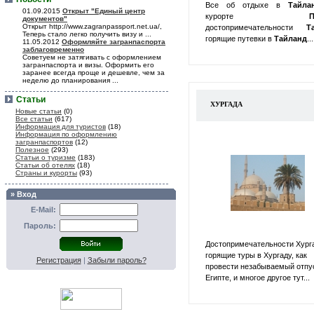
Все об отдыхе в
Тайл
01.09.2015
Открыт "Единый центр
курорте
П
документов"
Открыт http://www.zagranpassport.net.ua/,
достопримечательности
Т
Теперь стало легко получить визу и ...
горящие путевки в
Тайланд
...
11.05.2012
Оформляйте загранпаспорта
заблаговременно
Советуем не затягивать с оформлением
загранпаспорта и визы. Оформить его
заранее всегда проще и дешевле, чем за
неделю до планирования ...
Статьи
ХУРГАДА
Новые статьи
(0)
Все статьи
(617)
Информация для туристов
(18)
Информация по оформлению
загранпаспортов
(12)
Полезное
(293)
Статьи о туризме
(183)
Статьи об отелях
(18)
Страны и курорты
(93)
» Вход
E-Mail:
Пароль:
Достопримечательности Хург
горящие туры в Хургаду, как
Регистрация
|
Забыли пароль?
провести незабываемый отпу
Египте, и многое другое тут...