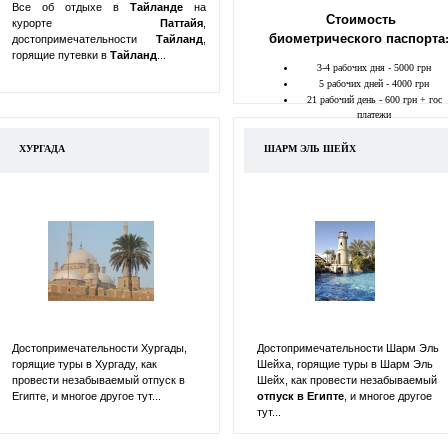
Все об отдыхе в
Тайланде
на
Стоимость
курорте
Паттайя
,
биометрического паспорта
достопримечательности
Тайланд
,
горящие путевки в
Тайланд
...
3-4 рабочих дня - 5000 грн
5 рабочих дней - 4000 грн
21 рабочий день - 600 грн + гос
платежи
ХУРГАДА
ШАРМ ЭЛЬ ШЕЙХ
Достопримечательности Хургады,
Достопримечательности Шарм Эль
горящие туры в Хургаду, как
Шейха, горящие туры в Шарм Эль
провести незабываемый отпуск в
Шейх, как провести незабываемый
Египте, и многое другое тут...
отпуск в
Египте
, и многое другое
тут...