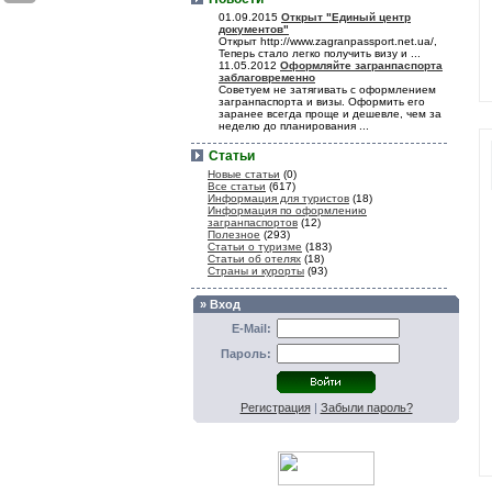
01.09.2015
Открыт "Единый центр
документов"
Открыт http://www.zagranpassport.net.ua/,
Теперь стало легко получить визу и ...
11.05.2012
Оформляйте загранпаспорта
заблаговременно
Советуем не затягивать с оформлением
загранпаспорта и визы. Оформить его
заранее всегда проще и дешевле, чем за
неделю до планирования ...
Статьи
Новые статьи
(0)
Все статьи
(617)
Информация для туристов
(18)
Информация по оформлению
загранпаспортов
(12)
Полезное
(293)
Статьи о туризме
(183)
Статьи об отелях
(18)
Страны и курорты
(93)
» Вход
E-Mail:
Пароль:
Регистрация
|
Забыли пароль?