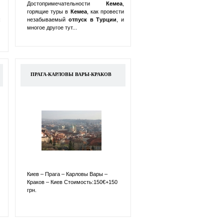
Достопримечательности
Кемеа
,
горящие туры в
Кемеа
, как провести
:
незабываемый
отпуск в
Турции
, и
многое другое тут...
ПРАГА-КАРЛОВЫ ВАРЫ-КРАКОВ
Киев – Прага – Карловы Вары –
Краков – Киев Стоимость:150€+150
грн.