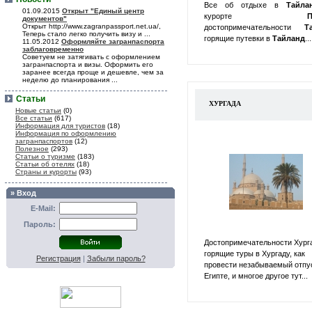
Все об отдыхе в
Тайл
01.09.2015
Открыт "Единый центр
курорте
П
документов"
Открыт http://www.zagranpassport.net.ua/,
достопримечательности
Т
Теперь стало легко получить визу и ...
горящие путевки в
Тайланд
...
11.05.2012
Оформляйте загранпаспорта
заблаговременно
Советуем не затягивать с оформлением
загранпаспорта и визы. Оформить его
заранее всегда проще и дешевле, чем за
неделю до планирования ...
Статьи
ХУРГАДА
Новые статьи
(0)
Все статьи
(617)
Информация для туристов
(18)
Информация по оформлению
загранпаспортов
(12)
Полезное
(293)
Статьи о туризме
(183)
Статьи об отелях
(18)
Страны и курорты
(93)
» Вход
E-Mail:
Пароль:
Достопримечательности Хург
горящие туры в Хургаду, как
Регистрация
|
Забыли пароль?
провести незабываемый отпу
Египте, и многое другое тут...