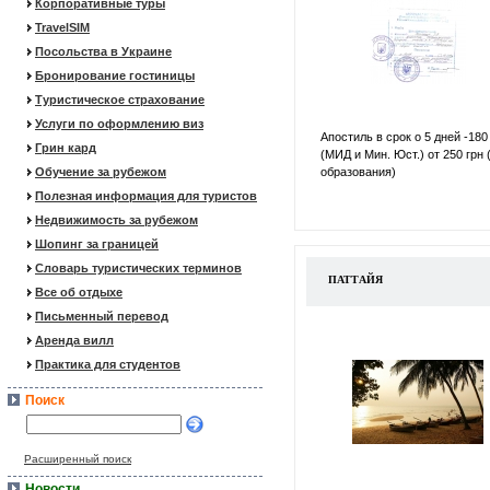
Корпоративные туры
TravelSIM
Посольства в Украине
Бронирование гостиницы
Туристическое страхование
Услуги по оформлению виз
Апостиль в срок о 5 дней -180
Грин кард
(МИД и Мин. Юст.) от 250 грн 
Обучение за рубежом
образования)
Полезная информация для туристов
Недвижимость за рубежом
Шопинг за границей
Словарь туристических терминов
ПАТТАЙЯ
Все об отдыхе
Письменный перевод
Аренда вилл
Практика для студентов
Поиск
Расширенный поиск
Новости