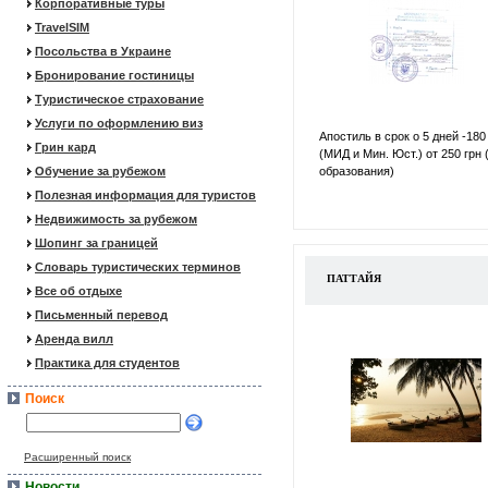
Корпоративные туры
TravelSIM
Посольства в Украине
Бронирование гостиницы
Туристическое страхование
Услуги по оформлению виз
Апостиль в срок о 5 дней -180
Грин кард
(МИД и Мин. Юст.) от 250 грн 
Обучение за рубежом
образования)
Полезная информация для туристов
Недвижимость за рубежом
Шопинг за границей
Словарь туристических терминов
ПАТТАЙЯ
Все об отдыхе
Письменный перевод
Аренда вилл
Практика для студентов
Поиск
Расширенный поиск
Новости