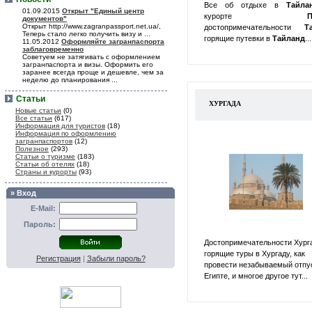
Все об отдыхе в
Тайл
01.09.2015
Открыт "Единый центр
курорте
П
документов"
Открыт http://www.zagranpassport.net.ua/,
достопримечательности
Т
Теперь стало легко получить визу и ...
горящие путевки в
Тайланд
...
11.05.2012
Оформляйте загранпаспорта
заблаговременно
Советуем не затягивать с оформлением
загранпаспорта и визы. Оформить его
заранее всегда проще и дешевле, чем за
неделю до планирования ...
Статьи
ХУРГАДА
Новые статьи
(0)
Все статьи
(617)
Информация для туристов
(18)
Информация по оформлению
загранпаспортов
(12)
Полезное
(293)
Статьи о туризме
(183)
Статьи об отелях
(18)
Страны и курорты
(93)
» Вход
E-Mail:
Пароль:
Достопримечательности Хург
горящие туры в Хургаду, как
Регистрация
|
Забыли пароль?
провести незабываемый отпу
Египте, и многое другое тут...