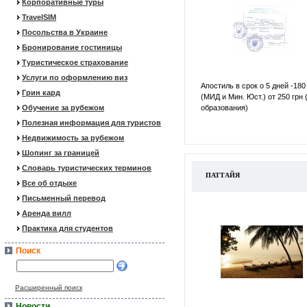
Корпоративные туры
TravelSIM
Посольства в Украине
Бронирование гостиницы
Туристическое страхование
Услуги по оформлению виз
Апостиль в срок о 5 дней -180
Грин кард
(МИД и Мин. Юст.) от 250 грн 
Обучение за рубежом
образования)
Полезная информация для туристов
Недвижимость за рубежом
Шопинг за границей
Словарь туристических терминов
ПАТТАЙЯ
Все об отдыхе
Письменный перевод
Аренда вилл
Практика для студентов
Поиск
Расширенный поиск
Новости