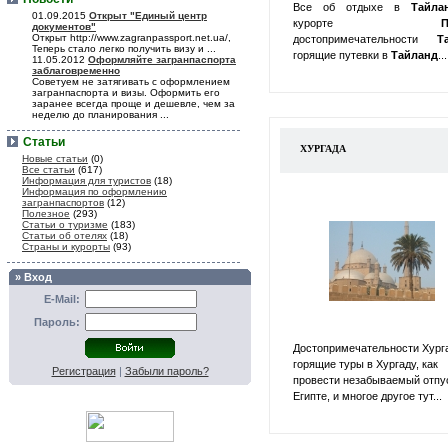
Все об отдыхе в
Тайл
01.09.2015
Открыт "Единый центр
курорте
П
документов"
Открыт http://www.zagranpassport.net.ua/,
достопримечательности
Т
Теперь стало легко получить визу и ...
горящие путевки в
Тайланд
...
11.05.2012
Оформляйте загранпаспорта
заблаговременно
Советуем не затягивать с оформлением
загранпаспорта и визы. Оформить его
заранее всегда проще и дешевле, чем за
неделю до планирования ...
Статьи
ХУРГАДА
Новые статьи
(0)
Все статьи
(617)
Информация для туристов
(18)
Информация по оформлению
загранпаспортов
(12)
Полезное
(293)
Статьи о туризме
(183)
Статьи об отелях
(18)
Страны и курорты
(93)
» Вход
E-Mail:
Пароль:
Достопримечательности Хург
горящие туры в Хургаду, как
Регистрация
|
Забыли пароль?
провести незабываемый отпу
Египте, и многое другое тут...