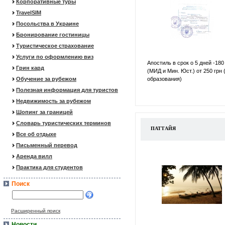
Корпоративные туры
TravelSIM
Посольства в Украине
Бронирование гостиницы
Туристическое страхование
Услуги по оформлению виз
Апостиль в срок о 5 дней -180
Грин кард
(МИД и Мин. Юст.) от 250 грн 
Обучение за рубежом
образования)
Полезная информация для туристов
Недвижимость за рубежом
Шопинг за границей
Словарь туристических терминов
ПАТТАЙЯ
Все об отдыхе
Письменный перевод
Аренда вилл
Практика для студентов
Поиск
Расширенный поиск
Новости