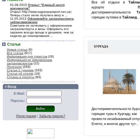
Все об отдыхе в
Тайл
01.09.2015
Открыт "Единый центр
курорте
П
документов"
Открыт http://www.zagranpassport.net.ua/,
достопримечательности
Т
Теперь стало легко получить визу и ...
горящие путевки в
Тайланд
...
11.05.2012
Оформляйте загранпаспорта
заблаговременно
Советуем не затягивать с оформлением
загранпаспорта и визы. Оформить его
заранее всегда проще и дешевле, чем за
неделю до планирования ...
Статьи
ХУРГАДА
Новые статьи
(0)
Все статьи
(617)
Информация для туристов
(18)
Информация по оформлению
загранпаспортов
(12)
Полезное
(293)
Статьи о туризме
(183)
Статьи об отелях
(18)
Страны и курорты
(93)
» Вход
E-Mail:
Пароль:
Достопримечательности Хург
горящие туры в Хургаду, как
Регистрация
|
Забыли пароль?
провести незабываемый отпу
Египте, и многое другое тут...