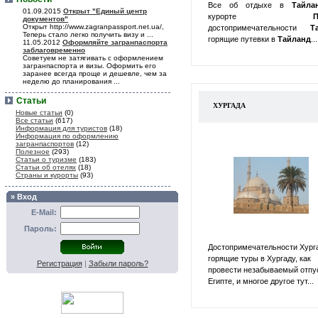
Все об отдыхе в
Тайл
01.09.2015
Открыт "Единый центр
курорте
П
документов"
Открыт http://www.zagranpassport.net.ua/,
достопримечательности
Т
Теперь стало легко получить визу и ...
горящие путевки в
Тайланд
...
11.05.2012
Оформляйте загранпаспорта
заблаговременно
Советуем не затягивать с оформлением
загранпаспорта и визы. Оформить его
заранее всегда проще и дешевле, чем за
неделю до планирования ...
Статьи
ХУРГАДА
Новые статьи
(0)
Все статьи
(617)
Информация для туристов
(18)
Информация по оформлению
загранпаспортов
(12)
Полезное
(293)
Статьи о туризме
(183)
Статьи об отелях
(18)
Страны и курорты
(93)
» Вход
E-Mail:
Пароль:
Достопримечательности Хург
горящие туры в Хургаду, как
Регистрация
|
Забыли пароль?
провести незабываемый отпу
Египте, и многое другое тут...