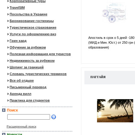
Корпоративные туры
TravelSIM
Посольства в Украине
Бронирование гостиницы
Туристическое страхование
Услуги по оформлению виз
Апостиль в срок о 5 дней -180
Грин кард
(МИД и Мин. Юст.) от 250 грн 
Обучение за рубежом
образования)
Полезная информация для туристов
Недвижимость за рубежом
Шопинг за границей
Словарь туристических терминов
ПАТТАЙЯ
Все об отдыхе
Письменный перевод
Аренда вилл
Практика для студентов
Поиск
Расширенный поиск
Новости