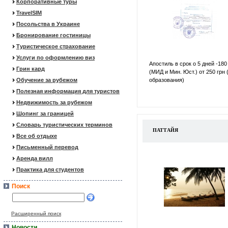
Корпоративные туры
TravelSIM
Посольства в Украине
Бронирование гостиницы
Туристическое страхование
Услуги по оформлению виз
Апостиль в срок о 5 дней -180
Грин кард
(МИД и Мин. Юст.) от 250 грн 
Обучение за рубежом
образования)
Полезная информация для туристов
Недвижимость за рубежом
Шопинг за границей
Словарь туристических терминов
ПАТТАЙЯ
Все об отдыхе
Письменный перевод
Аренда вилл
Практика для студентов
Поиск
Расширенный поиск
Новости