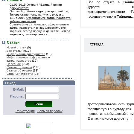
Все об отдыхе в
Тайл
01.09.2015
Открыт "Единый центр
курорте
П
документов"
Открыт http://www.zagranpassport.net.ua/,
достопримечательности
Т
Теперь стало легко получить визу и ...
горящие путевки в
Тайланд
...
11.05.2012
Оформляйте загранпаспорта
заблаговременно
Советуем не затягивать с оформлением
загранпаспорта и визы. Оформить его
заранее всегда проще и дешевле, чем за
неделю до планирования ...
Статьи
ХУРГАДА
Новые статьи
(0)
Все статьи
(617)
Информация для туристов
(18)
Информация по оформлению
загранпаспортов
(12)
Полезное
(293)
Статьи о туризме
(183)
Статьи об отелях
(18)
Страны и курорты
(93)
» Вход
E-Mail:
Пароль:
Достопримечательности Хург
горящие туры в Хургаду, как
Регистрация
|
Забыли пароль?
провести незабываемый отпу
Египте, и многое другое тут...