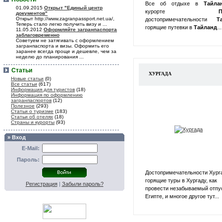
Все об отдыхе в
Тайл
01.09.2015
Открыт "Единый центр
курорте
П
документов"
Открыт http://www.zagranpassport.net.ua/,
достопримечательности
Т
Теперь стало легко получить визу и ...
горящие путевки в
Тайланд
...
11.05.2012
Оформляйте загранпаспорта
заблаговременно
Советуем не затягивать с оформлением
загранпаспорта и визы. Оформить его
заранее всегда проще и дешевле, чем за
неделю до планирования ...
Статьи
ХУРГАДА
Новые статьи
(0)
Все статьи
(617)
Информация для туристов
(18)
Информация по оформлению
загранпаспортов
(12)
Полезное
(293)
Статьи о туризме
(183)
Статьи об отелях
(18)
Страны и курорты
(93)
» Вход
E-Mail:
Пароль:
Достопримечательности Хург
горящие туры в Хургаду, как
Регистрация
|
Забыли пароль?
провести незабываемый отпу
Египте, и многое другое тут...