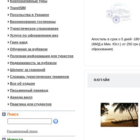
Корпоративные туры
TravelSIM
Посольства в Украине
Бронирование гостиницы
Туристическое страхование
Услуги по оформлению виз
Апостиль в срок о 5 дней -180
Грин кард
(МИД и Мин. Юст.) от 250 грн 
Обучение за рубежом
образования)
Полезная информация для туристов
Недвижимость за рубежом
Шопинг за границей
Словарь туристических терминов
ПАТТАЙЯ
Все об отдыхе
Письменный перевод
Аренда вилл
Практика для студентов
Поиск
Расширенный поиск
Новости