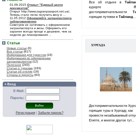
Все об отдыхе в
Тайл
01.09.2015
Открыт "Единый центр
курорте
П
документов"
Открыт http://www.zagranpassport.net.ua/,
достопримечательности
Т
Теперь стало легко получить визу и ...
горящие путевки в
Тайланд
...
11.05.2012
Оформляйте загранпаспорта
заблаговременно
Советуем не затягивать с оформлением
загранпаспорта и визы. Оформить его
заранее всегда проще и дешевле, чем за
неделю до планирования ...
Статьи
ХУРГАДА
Новые статьи
(0)
Все статьи
(617)
Информация для туристов
(18)
Информация по оформлению
загранпаспортов
(12)
Полезное
(293)
Статьи о туризме
(183)
Статьи об отелях
(18)
Страны и курорты
(93)
» Вход
E-Mail:
Пароль:
Достопримечательности Хург
горящие туры в Хургаду, как
Регистрация
|
Забыли пароль?
провести незабываемый отпу
Египте, и многое другое тут...