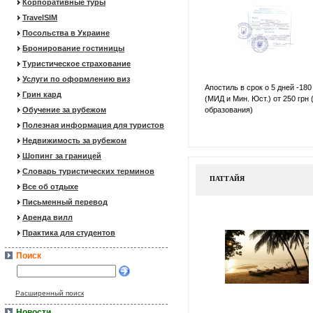
Корпоративные туры
TravelSIM
Посольства в Украине
Бронирование гостиницы
Туристическое страхование
Услуги по оформлению виз
Апостиль в срок о 5 дней -180
Грин кард
(МИД и Мин. Юст.) от 250 грн 
Обучение за рубежом
образования)
Полезная информация для туристов
Недвижимость за рубежом
Шопинг за границей
Словарь туристических терминов
ПАТТАЙЯ
Все об отдыхе
Письменный перевод
Аренда вилл
Практика для студентов
Поиск
Расширенный поиск
Новости