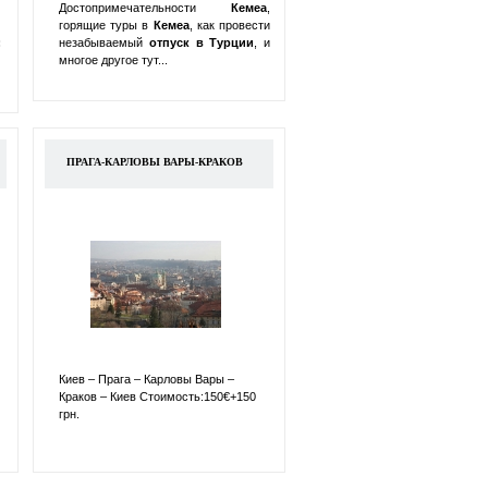
Достопримечательности
Кемеа
,
горящие туры в
Кемеа
, как провести
:
незабываемый
отпуск в
Турции
, и
многое другое тут...
ПРАГА-КАРЛОВЫ ВАРЫ-КРАКОВ
Киев – Прага – Карловы Вары –
Краков – Киев Стоимость:150€+150
грн.