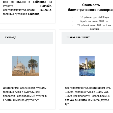
Все об отдыхе в
Тайланде
на
Стоимость
курорте
Паттайя
,
биометрического паспорта
достопримечательности
Тайланд
,
горящие путевки в
Тайланд
...
3-4 рабочих дня - 5000 грн
5 рабочих дней - 4000 грн
21 рабочий день - 600 грн + гос
платежи
ХУРГАДА
ШАРМ ЭЛЬ ШЕЙХ
Достопримечательности Хургады,
Достопримечательности Шарм Эль
горящие туры в Хургаду, как
Шейха, горящие туры в Шарм Эль
провести незабываемый отпуск в
Шейх, как провести незабываемый
Египте, и многое другое тут...
отпуск в
Египте
, и многое другое
тут...