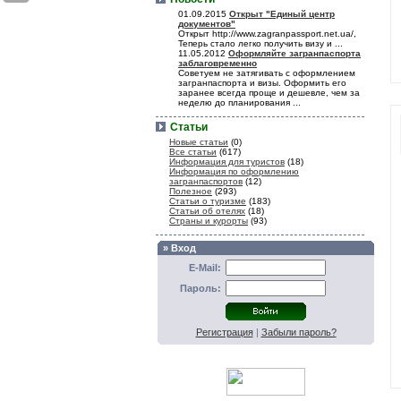
01.09.2015
Открыт "Единый центр
документов"
Открыт http://www.zagranpassport.net.ua/,
Теперь стало легко получить визу и ...
11.05.2012
Оформляйте загранпаспорта
заблаговременно
Советуем не затягивать с оформлением
загранпаспорта и визы. Оформить его
заранее всегда проще и дешевле, чем за
неделю до планирования ...
Статьи
Новые статьи
(0)
Все статьи
(617)
Информация для туристов
(18)
Информация по оформлению
загранпаспортов
(12)
Полезное
(293)
Статьи о туризме
(183)
Статьи об отелях
(18)
Страны и курорты
(93)
» Вход
E-Mail:
Пароль:
Регистрация
|
Забыли пароль?