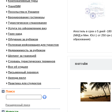
Корпоративные туры
TravelSIM
Посольства в Украине
Бронирование гостиницы
Туристическое страхование
Услуги по оформлению виз
Апостиль в срок о 5 дней -180
Грин кард
(МИД и Мин. Юст.) от 250 грн 
Обучение за рубежом
образования)
Полезная информация для туристов
Недвижимость за рубежом
Шопинг за границей
Словарь туристических терминов
ПАТТАЙЯ
Все об отдыхе
Письменный перевод
Аренда вилл
Практика для студентов
Поиск
Расширенный поиск
Новости