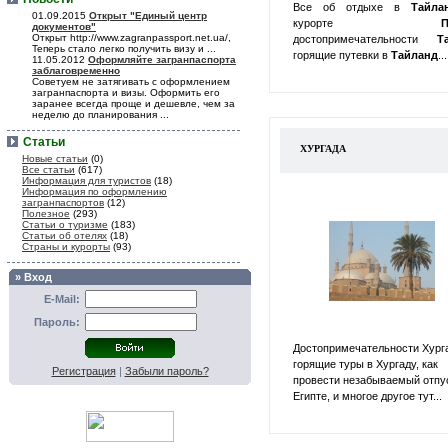
Все об отдыхе в
Тайл
01.09.2015
Открыт "Единый центр
курорте
П
документов"
Открыт http://www.zagranpassport.net.ua/,
достопримечательности
Т
Теперь стало легко получить визу и ...
горящие путевки в
Тайланд
...
11.05.2012
Оформляйте загранпаспорта
заблаговременно
Советуем не затягивать с оформлением
загранпаспорта и визы. Оформить его
заранее всегда проще и дешевле, чем за
неделю до планирования ...
Статьи
ХУРГАДА
Новые статьи
(0)
Все статьи
(617)
Информация для туристов
(18)
Информация по оформлению
загранпаспортов
(12)
Полезное
(293)
Статьи о туризме
(183)
Статьи об отелях
(18)
Страны и курорты
(93)
» Вход
E-Mail:
Пароль:
Достопримечательности Хург
горящие туры в Хургаду, как
Регистрация
|
Забыли пароль?
провести незабываемый отпу
Египте, и многое другое тут...