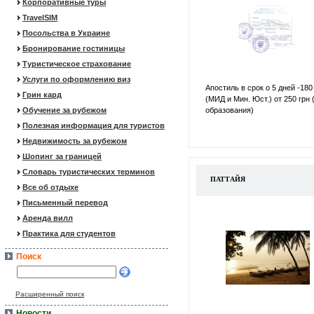
Корпоративные туры
TravelSIM
Посольства в Украине
Бронирование гостиницы
Туристическое страхование
Услуги по оформлению виз
Апостиль в срок о 5 дней -180
Грин кард
(МИД и Мин. Юст.) от 250 грн 
Обучение за рубежом
образования)
Полезная информация для туристов
Недвижимость за рубежом
Шопинг за границей
Словарь туристических терминов
ПАТТАЙЯ
Все об отдыхе
Письменный перевод
Аренда вилл
Практика для студентов
Поиск
Расширенный поиск
Новости