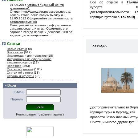
Все об отдыхе в
Тайл
01.09.2015
Открыт "Единый центр
курорте
П
документов"
Открыт http://www.zagranpassport.net.ua/,
достопримечательности
Т
Теперь стало легко получить визу и ...
горящие путевки в
Тайланд
...
11.05.2012
Оформляйте загранпаспорта
заблаговременно
Советуем не затягивать с оформлением
загранпаспорта и визы. Оформить его
заранее всегда проще и дешевле, чем за
неделю до планирования ...
Статьи
ХУРГАДА
Новые статьи
(0)
Все статьи
(617)
Информация для туристов
(18)
Информация по оформлению
загранпаспортов
(12)
Полезное
(293)
Статьи о туризме
(183)
Статьи об отелях
(18)
Страны и курорты
(93)
» Вход
E-Mail:
Пароль:
Достопримечательности Хург
горящие туры в Хургаду, как
Регистрация
|
Забыли пароль?
провести незабываемый отпу
Египте, и многое другое тут...