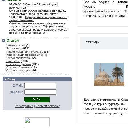
Все об отдыхе в
Тайл
01.09.2015
Открыт "Единый центр
курорте
П
документов"
Открыт http://www.zagranpassport.net.ua/,
достопримечательности
Т
Теперь стало легко получить визу и ...
горящие путевки в
Тайланд
...
11.05.2012
Оформляйте загранпаспорта
заблаговременно
Советуем не затягивать с оформлением
загранпаспорта и визы. Оформить его
заранее всегда проще и дешевле, чем за
неделю до планирования ...
Статьи
ХУРГАДА
Новые статьи
(0)
Все статьи
(617)
Информация для туристов
(18)
Информация по оформлению
загранпаспортов
(12)
Полезное
(293)
Статьи о туризме
(183)
Статьи об отелях
(18)
Страны и курорты
(93)
» Вход
E-Mail:
Пароль:
Достопримечательности Хург
горящие туры в Хургаду, как
Регистрация
|
Забыли пароль?
провести незабываемый отпу
Египте, и многое другое тут...