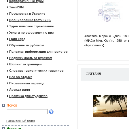
Корпоративные туры
TravelSIM
Посольства в Украине
Бронирование гостиницы
Туристическое страхование
Услуги по оформлению виз
Апостиль в срок о 5 дней -180
Грин кард
(МИД и Мин. Юст.) от 250 грн 
Обучение за рубежом
образования)
Полезная информация для туристов
Недвижимость за рубежом
Шопинг за границей
Словарь туристических терминов
ПАТТАЙЯ
Все об отдыхе
Письменный перевод
Аренда вилл
Практика для студентов
Поиск
Расширенный поиск
Новости