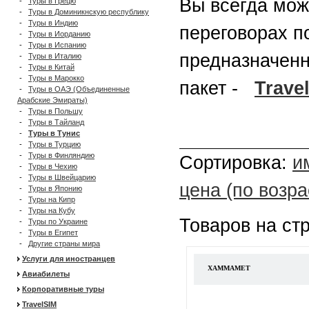
Вы всегда мож
-
Туры в Грецю
-
Туры в Доминикнскую республику
-
Туры в Индию
переговорах п
-
Туры в Иорданию
-
Туры в Испанию
предназначенн
-
Туры в Италию
-
Туры в Китай
-
Туры в Марокко
пакет -
Trave
-
Туры в ОАЭ (Объединенные
Арабские Эмираты)
-
Туры в Польшу
-
Туры в Тайланд
-
Туры в Тунис
-
Туры в Турцию
-
Туры в Финляндию
Сортировка:
и
-
Туры в Чехию
-
Туры в Швейцарию
цена (по возр
-
Туры в Японию
-
Туры на Кипр
-
Туры на Кубу
Товаров на ст
-
Туры по Украине
-
Туры в Египет
-
Другие страны мира
Услуги для иностранцев
ХАММАМЕТ
Авиабилеты
Корпоративные туры
TravelSIM