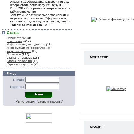
Открыт http://www.zagranpassport.net.ua/,
Теперь стало легко получить визу и ...
11.05.2012
Оформляйте загранпаспорта
заблаговременно
Советуем не затягивать с оформлением
загранпаспорта и визы. Оформить его
заранее всегда проще и дешевле, чем за
неделю до планирования ...
Статьи
Новые статьи
(0)
Все статьи
(617)
Информация для туристов
(18)
Информация по оформлению
загранпаспортов
(12)
Полезное
(293)
МОНАСТИР
Статьи о туризме
(183)
Статьи об отелях
(18)
Страны и курорты
(93)
» Вход
E-Mail:
Пароль:
Регистрация
|
Забыли пароль?
МАХДИЯ